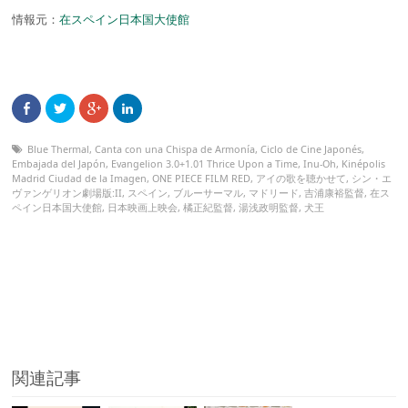
情報元：
在スペイン日本国大使館
Blue Thermal
,
Canta con una Chispa de Armonía
,
Ciclo de Cine Japonés
,
Embajada del Japón
,
Evangelion 3.0+1.01 Thrice Upon a Time
,
Inu-Oh
,
Kinépolis
Madrid Ciudad de la Imagen
,
ONE PIECE FILM RED
,
アイの歌を聴かせて
,
シン・エ
ヴァンゲリオン劇場版:II
,
スペイン
,
ブルーサーマル
,
マドリード
,
吉浦康裕監督
,
在ス
ペイン日本国大使館
,
日本映画上映会
,
橘正紀監督
,
湯浅政明監督
,
犬王
関連記事