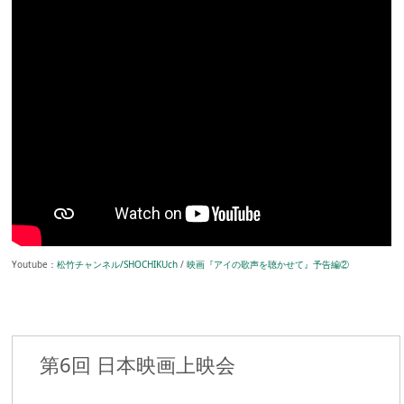
Youtube：
松竹チャンネル/SHOCHIKUch
/
映画『アイの歌声を聴かせて』予告編②
第6回 日本映画上映会