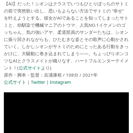
【AI】だった！シオンはクラスでいつもひとりぼっちのサトミ
の前で突然歌い出し、思いもよらない方法でサトミの “幸せ”
を叶えようとする。彼女がAIであることを知ってしまったサト
ミと、幼馴染で機械マニアのトウマ、人気NO.1イケメンのゴ
ッちゃん、気の強いアヤ、柔道部員のサンダーたちは、シオン
に振り回されながらも、ひたむきな姿とその歌声に心動かされ
ていく。しかしシオンがサトミのためにとったある行動をきっ
かけに、大騒動に巻き込まれてしまう――。ちょっぴりポンコ
ツなAIとクラスメイトが織りなす、ハートフルエンターテイメ
ント！(
公式サイト
より)
原作・脚本・監督：吉浦康裕 / 108分 / 2021年
公式サイト
|
Twitter
|
Instagram