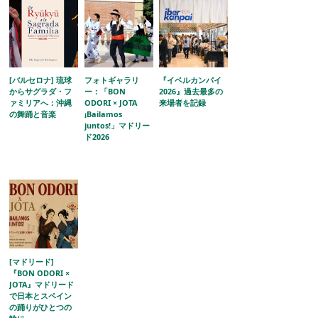
[バルセロナ] 琉球
フォトギャラリ
『イベルカンパイ
からサグラダ・フ
ー：「BON
2026』過去最多の
ァミリアへ：沖縄
ODORI × JOTA
来場者を記録
の舞踊と音楽
¡Bailamos
juntos!」マドリー
ド2026
[マドリード]
『BON ODORI ×
JOTA』マドリード
で日本とスペイン
の踊りがひとつの