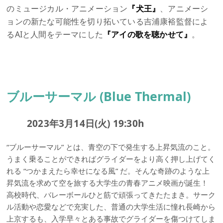
のミュージカル・アニメーション
『犬王』
、アニメーシ
ョンの新たな可能性を切り拓いている吉浦康裕監督によ
るAIと人間をテーマにした
『アイの歌を聴かせて』
。
ブルーサーマル (Blue Thermal)
2023年3月14日(火) 19:30h
“ブルーサーマル” とは、青空の下で発生する上昇気流のこと。
うまく乗ることができればグライダーをより高く押し上げてく
れる “つかまえたら幸せになる風” だ。そんな奇跡のような上
昇気流を求めて空を旅する大学生の青春アニメ映画が誕生！
高校時代、バレーボールひと筋で頑張ってきたたまき。サーク
ル活動や恋愛などで充実した、普通の大学生活に憧れ長崎から
上京するも、入学早々とある事故でグライダーを傷つけてしま