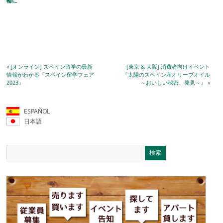
輪に
«
[オンライン] スペイン留学の最新
[東京 & 大阪] 消費者向けイベント
情報がわかる『スペイン留学フェア
『太陽のスペイン産オリーブオイル
2023』
～おいしい秘密、発見～』
»
ESPAÑOL
日本語