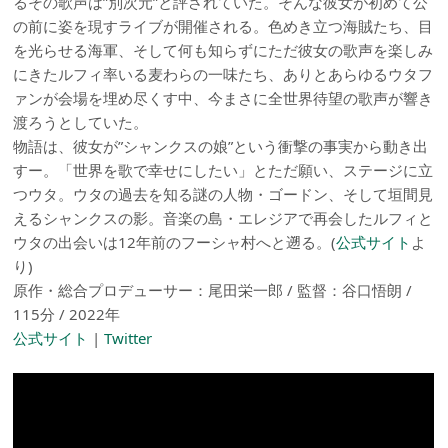
るその歌声は”別次元”と評されていた。そんな彼女が初めて公
の前に姿を現すライブが開催される。色めき立つ海賊たち、目
を光らせる海軍、そして何も知らずにただ彼女の歌声を楽しみ
にきたルフィ率いる麦わらの一味たち、ありとあらゆるウタフ
ァンが会場を埋め尽くす中、今まさに全世界待望の歌声が響き
渡ろうとしていた。
物語は、彼女が”シャンクスの娘”という衝撃の事実から動き出
すー。「世界を歌で幸せにしたい」とただ願い、ステージに立
つウタ。ウタの過去を知る謎の人物・ゴードン、そして垣間見
えるシャンクスの影。音楽の島・エレジアで再会したルフィと
ウタの出会いは12年前のフーシャ村へと遡る。(
公式サイト
よ
り)
原作・総合プロデューサー：尾田栄一郎 / 監督：谷口悟朗 /
115分 / 2022年
公式サイト
|
Twitter