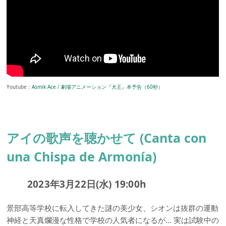
Youtube：
Asmik Ace
/
劇場アニメーション『犬王』本予告（60秒）
アイの歌声を聴かせて (Canta con
una Chispa de Armonía)
2023年3月22日(水) 19:00h
景部高等学校に転入してきた謎の美少女、シオンは抜群の運動
神経と天真爛漫な性格で学校の人気者になるが… 実は試験中の