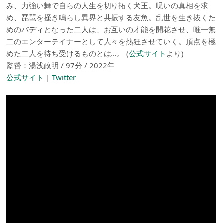
み、力強い舞で自らの人生を切り拓く犬王。呪いの真相を求
め、琵琶を掻き鳴らし異界と共振する友魚。乱世を生き抜くた
めのバディとなった二人は、お互いの才能を開花させ、唯一無
二のエンターテイナーとして人々を熱狂させていく。頂点を極
めた二人を待ち受けるものとは…。 (
公式サイト
より)
監督：湯浅政明 / 97分 / 2022年
公式サイト
|
Twitter