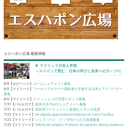
エスハポン広場 最新情報
▶︎ マドリッド日本人学校
～スペインで育む、日本の学びと未来への力～
[PR]
8/8【セビージャ】
ルームシェアメイト募集
8/8【マドリード】
ワーキングホリデー渡航者を支援する日本人アドバイザー
募集
8/6【マドリード】
ファッションEC営業スタッフ募集
7/31【バルセロナ】
家具付きPisoのシェアメート募集
7/31【バルセロナ】
美術系アーティストに最適なスタジオ賃貸
7/25【マドリード】
Se alquila apartamento exterior en zona Pacifico
7/25【マドリード】
シェアハウス・ピソ 9月からの入居者募集
7/25【マドリード】
Oferta de empleo: Profesor de japonés idioma materno