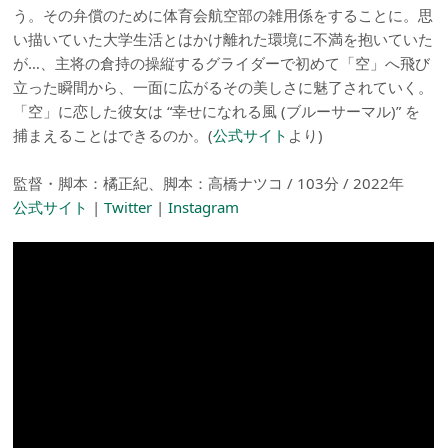
う。その弁償のために体育会航空部の雑用係をすることに。思
い描いていた大学生活とはかけ離れた環境に不満を抱いていた
が…、主将の倉持の操縦するグライダーで初めて「空」へ飛び
立った瞬間から、一面に広がるその美しさに魅了されていく。
「空」に恋した彼女は “幸せになれる風 (ブルーサーマル)” を
捕まえることはできるのか。(
公式サイト
より)
監督・脚本：橘正紀、脚本：高橋ナツコ / 103分 / 2022年
公式サイト
|
Twitter
|
Instagram