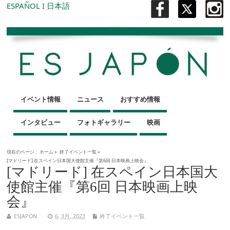
ESPAÑOL
I
日本語
イベント情報
ニュース
おすすめ情報
インタビュー
フォトギャラリー
映画
現在のページ :
ホーム
»
終了イベント一覧
»
[マドリード] 在スペイン日本国大使館主催『第6回 日本映画上映会』
[マドリード] 在スペイン日本国大
使館主催『第6回 日本映画上映
会』
ESJAPON
6, 3月, 2023
終了イベント一覧