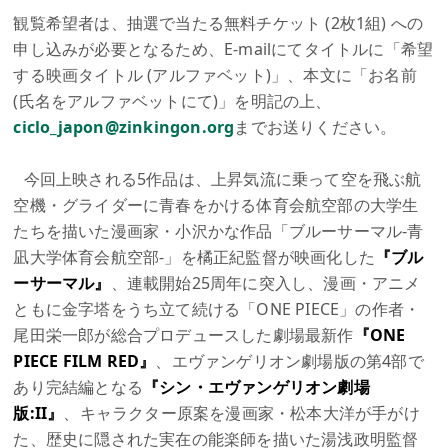
観覧希望者は、抽選で当たる無料チケット (2枚1組) への
申し込みが必要となるため、E-mailにてタイトルに「希望
する映画タイトル (アルファベット)」、本文に「お名前
(氏名をアルファベットにて)」を明記の上、
ciclo_japon@zinkingon.org
までお送りください。
今回上映される5作品は、上昇気流に乗って空を飛ぶ航
空機・グライダーに青春をかける体育会航空部の大学生
たちを描いた漫画家・小沢かな作品「ブルーサーマル-青
凪大学体育会航空部-」を橘正紀監督が映画化した
『ブル
ーサーマル』
、連載開始25周年に突入し、漫画・アニメ
ともに金字塔をうち立て続ける「ONE PIECE」の作者・
尾田栄一郎が総合プロデュースした劇場最新作
『ONE
PIECE FILM RED』
、エヴァンゲリオン劇場版の第4部で
あり完結編となる
『シン・エヴァンゲリオン劇場
版:II』
、キャラクター原案を漫画家・松本大洋が手がけ
た、歴史に隠された実在の能楽師を描いた湯浅政明監督