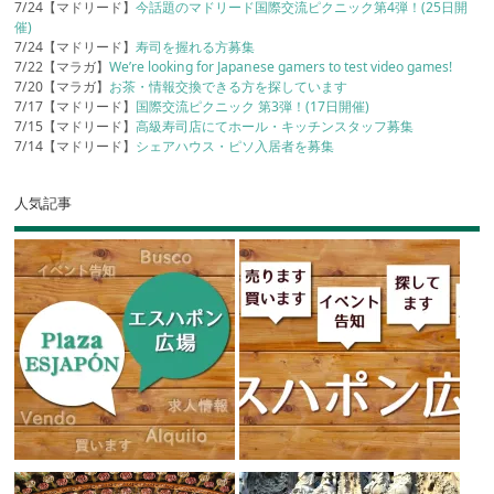
7/24【マドリード】
今話題のマドリード国際交流ピクニック第4弾！(25日開
催)
7/24【マドリード】
寿司を握れる方募集
7/22【マラガ】
We’re looking for Japanese gamers to test video games!
7/20【マラガ】
お茶・情報交換できる方を探しています
7/17【マドリード】
国際交流ピクニック 第3弾！(17日開催)
7/15【マドリード】
高級寿司店にてホール・キッチンスタッフ募集
7/14【マドリード】
シェアハウス・ピソ入居者を募集
人気記事