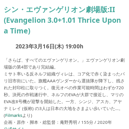
シン・エヴァンゲリオン劇場版:II
(Evangelion 3.0+1.01 Thrice Upon
a Time)
2023年3月16日(木) 19:00h
「さらば、すべてのエヴァンゲリオン。」エヴァンゲリオン劇
場版の第4部であり完結編。
ミサト率いる反ネルフ組織ヴィレは、コア化で赤く染まったパ
リ旧市街にいた。旗艦AAAヴンダーから選抜隊が降下し、残さ
れた封印柱に取りつく。復元オペの作業可能時間はわずか720
秒。決死の作戦遂行中、ネルフのEVAが大群で接近し、マリの
EVA改8号機が迎撃を開始した。一方、シンジ、アスカ、アヤ
ナミレイ (仮称) の3人は日本の大地をさまよい歩いていた…。
(
Filmarks
より)
企画・原作・脚本・総監督：庵野秀明 / 155分 / 2020年
公式サイト