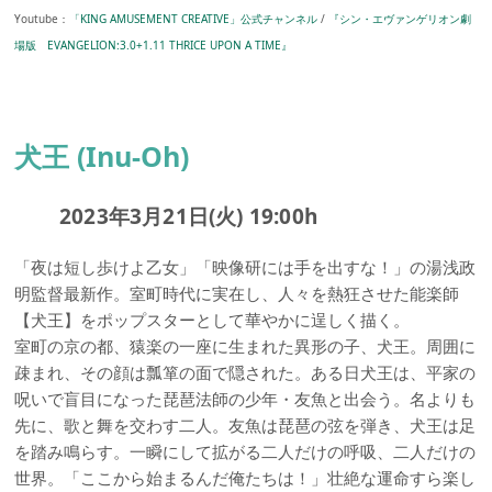
Youtube：
「KING AMUSEMENT CREATIVE」公式チャンネル
/
『シン・エヴァンゲリオン劇
場版 EVANGELION:3.0+1.11 THRICE UPON A TIME』
犬王 (Inu-Oh)
2023年3月21日(火) 19:00h
「夜は短し歩けよ乙女」「映像研には手を出すな！」の湯浅政
明監督最新作。室町時代に実在し、人々を熱狂させた能楽師
【犬王】をポップスターとして華やかに逞しく描く。
室町の京の都、猿楽の一座に生まれた異形の子、犬王。周囲に
疎まれ、その顔は瓢箪の面で隠された。ある日犬王は、平家の
呪いで盲目になった琵琶法師の少年・友魚と出会う。名よりも
先に、歌と舞を交わす二人。友魚は琵琶の弦を弾き、犬王は足
を踏み鳴らす。一瞬にして拡がる二人だけの呼吸、二人だけの
世界。「ここから始まるんだ俺たちは！」壮絶な運命すら楽し