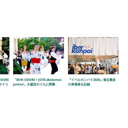
DORI
「BON ODORI × JOTA ¡Bailamos
『イベルカンパイ2026』過去最多
!」マドリ
juntos!」大盛況のうちに閉幕
の来場者を記録