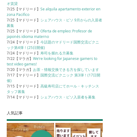
オ賃貸
7/25【マドリード】
Se alquila apartamento exterior en
zona Pacifico
7/25【マドリード】
シェアハウス・ピソ 9月からの入居者
募集
7/25【マドリード】
Oferta de empleo: Profesor de
japonés idioma materno
7/24【マドリード】
今話題のマドリード国際交流ピクニ
ック第4弾！(25日開催)
7/24【マドリード】
寿司を握れる方募集
7/22【マラガ】
We’re looking for Japanese gamers to
test video games!
7/20【マラガ】
お茶・情報交換できる方を探しています
7/17【マドリード】
国際交流ピクニック 第3弾！(17日開
催)
7/15【マドリード】
高級寿司店にてホール・キッチンス
タッフ募集
7/14【マドリード】
シェアハウス・ピソ入居者を募集
人気記事