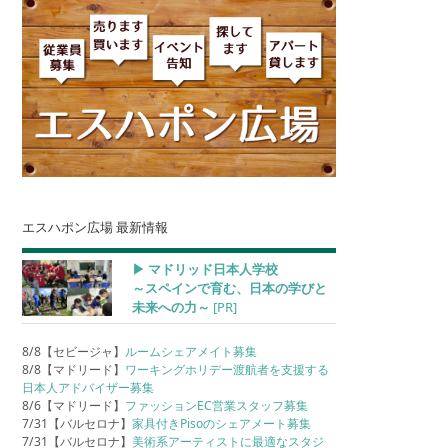
エスハポン広場 最新情報
▶︎ マドリッド日本人学校
～スペインで育む、日本の学びと
未来への力～
[PR]
8/8【セビージャ】
ルームシェアメイト募集
8/8【マドリード】
ワーキングホリデー渡航者を支援する
日本人アドバイザー募集
8/6【マドリード】
ファッションEC営業スタッフ募集
7/31【バルセロナ】
家具付きPisoのシェアメート募集
7/31【バルセロナ】
美術系アーティストに最適なスタジ