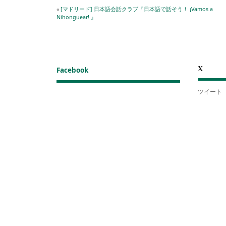
«
[マドリード] 日本語会話クラブ『日本語で話そう！ ¡Vamos a
Nihonguear! 』
X
Facebook
ツイート