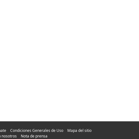
nate
Condiciones Generales de Uso
Mapa del sitio
n nosotros
Nota de prensa