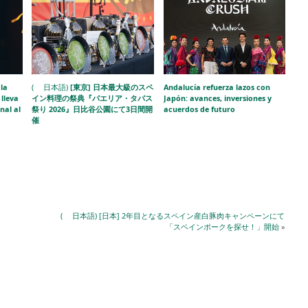
la
( 日本語)
[東京] 日本最大級のスペ
Andalucía refuerza lazos con
lleva
イン料理の祭典『パエリア・タパス
Japón: avances, inversiones y
nal al
祭り 2026』日比谷公園にて3日間開
acuerdos de futuro
催
( 日本語) [日本] 2年目となるスペイン産白豚肉キャンペーンにて
「スペインポークを探せ！」開始
»