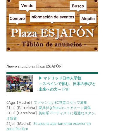
Nuevo anuncio en Plaza ESJAPÓN
▶︎ マドリッド日本人学校
～スペインで育む、日本の学びと
未来への力～
[PR]
6Ago【Madrid】
ファッションEC営業スタッフ募集
31Jul【Barcelona】
家具付きPisoのシェアメート募集
31Jul【Barcelona】
美術系アーティストに最適なスタジ
オ賃貸
25Jul【Madrid】
Se alquila apartamento exterior en
zona Pacifico