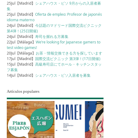
25Jul【Madrid】
シェアハウス・ピソ 9月からの入居者募
集
25Jul【Madrid】
Oferta de empleo: Profesor de japonés
idioma materno
24Jul【Madrid】
今話題のマドリード国際交流ピクニック
第4弾！(25日開催)
24Jul【Madrid】
寿司を握れる方募集
22Jul【Málaga】
We’re looking for Japanese gamers to
test video games!
20Jul【Málaga】
お茶・情報交換できる方を探しています
17Jul【Madrid】
国際交流ピクニック 第3弾！(17日開催)
15Jul【Madrid】
高級寿司店にてホール・キッチンスタッ
フ募集
14Jul【Madrid】
シェアハウス・ピソ入居者を募集
Artículos populares