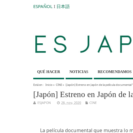
ESPAÑOL
I
日本語
QUÉ HACER
NOTICIAS
RECOMENDAMOS
Está en :
Inicio
»
CINE
»
[Japón] Estreno en Japón de la película documental 
[Japón] Estreno en Japón de 
ESJAPON
28, nov, 2020
CINE
La película documental que muestra lo 