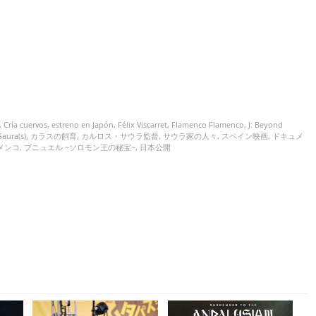
,
Cría cuervos
,
estreno en Japón
,
Félix Viscarret
,
Flamenco Flamenco
,
J: Beyond
Saura(s)
,
カラスの飼育
,
カルロス・サウラ監督
,
サウラ家の人々
,
スペイン映画
,
ドキュメ
メンコ
,
ブニュエル ~ソロモン王の秘宝~
,
日本公開