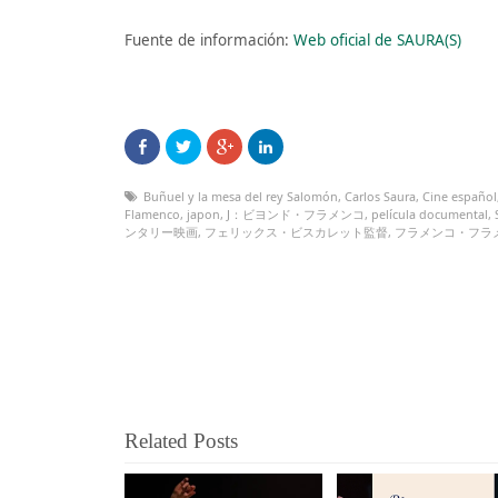
Fuente de información:
Web oficial de SAURA(S)
Buñuel y la mesa del rey Salomón
,
Carlos Saura
,
Cine español
Flamenco
,
japon
,
J：ビヨンド・フラメンコ
,
película documental
,
ンタリー映画
,
フェリックス・ビスカレット監督
,
フラメンコ・フラ
Related Posts