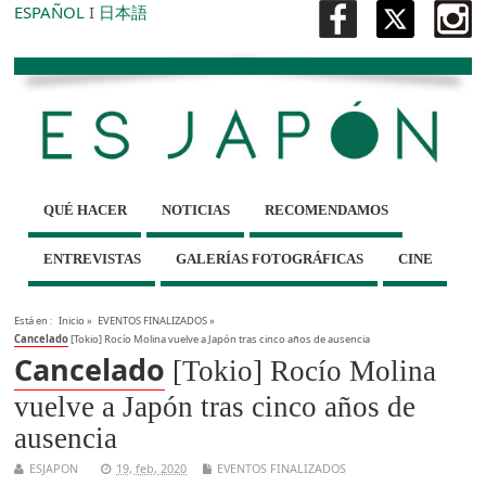
ESPAÑOL
I
日本語
QUÉ HACER
NOTICIAS
RECOMENDAMOS
ENTREVISTAS
GALERÍAS FOTOGRÁFICAS
CINE
Está en :
Inicio
»
EVENTOS FINALIZADOS
»
Cancelado
[Tokio] Rocío Molina vuelve a Japón tras cinco años de ausencia
Cancelado
[Tokio] Rocío Molina
vuelve a Japón tras cinco años de
ausencia
ESJAPON
19, feb, 2020
EVENTOS FINALIZADOS