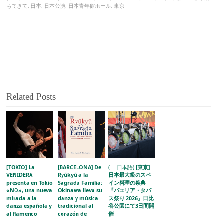
ちてきて
,
日本
,
日本公演
,
日本青年館ホール
,
東京
Related Posts
[TOKIO] La
[BARCELONA] De
( 日本語)
[東京]
VENIDERA
Ryūkyū a la
日本最大級のスペ
presenta en Tokio
Sagrada Familia:
イン料理の祭典
«NO», una nueva
Okinawa lleva su
『パエリア・タパ
mirada a la
danza y música
ス祭り 2026』日比
danza española y
tradicional al
谷公園にて3日間開
al flamenco
corazón de
催