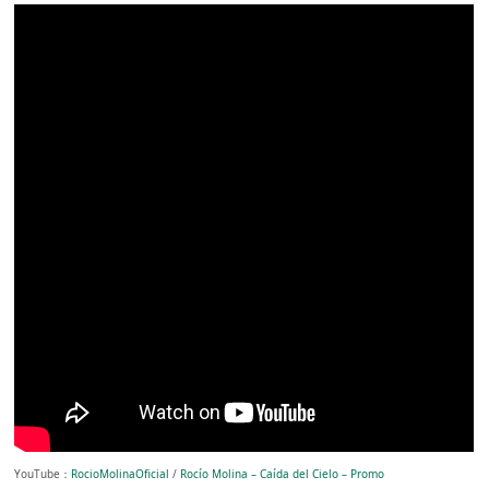
YouTube：
RocioMolinaOficial
/
Rocío Molina – Caída del Cielo – Promo