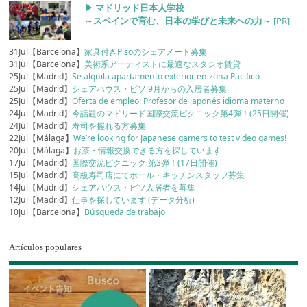
▶︎ マドリッド日本人学校
～スペインで育む、日本の学びと未来への力～
[PR]
31Jul【Barcelona】
家具付きPisoのシェアメート募集
31Jul【Barcelona】
美術系アーティストに最適なスタジオ賃貸
25Jul【Madrid】
Se alquila apartamento exterior en zona Pacifico
25Jul【Madrid】
シェアハウス・ピソ 9月からの入居者募集
25Jul【Madrid】
Oferta de empleo: Profesor de japonés idioma materno
24Jul【Madrid】
今話題のマドリード国際交流ピクニック第4弾！(25日開催)
24Jul【Madrid】
寿司を握れる方募集
22Jul【Málaga】
We’re looking for Japanese gamers to test video games!
20Jul【Málaga】
お茶・情報交換できる方を探しています
17Jul【Madrid】
国際交流ピクニック 第3弾！(17日開催)
15Jul【Madrid】
高級寿司店にてホール・キッチンスタッフ募集
14Jul【Madrid】
シェアハウス・ピソ入居者を募集
12Jul【Madrid】
仕事を探しています (データ分析)
10Jul【Barcelona】
Búsqueda de trabajo
Artículos populares