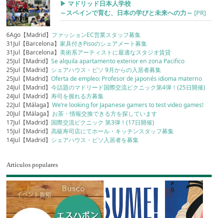
▶︎ マドリッド日本人学校
～スペインで育む、日本の学びと未来への力～
[PR]
6Ago【Madrid】
ファッションEC営業スタッフ募集
31Jul【Barcelona】
家具付きPisoのシェアメート募集
31Jul【Barcelona】
美術系アーティストに最適なスタジオ賃貸
25Jul【Madrid】
Se alquila apartamento exterior en zona Pacifico
25Jul【Madrid】
シェアハウス・ピソ 9月からの入居者募集
25Jul【Madrid】
Oferta de empleo: Profesor de japonés idioma materno
24Jul【Madrid】
今話題のマドリード国際交流ピクニック第4弾！(25日開催)
24Jul【Madrid】
寿司を握れる方募集
22Jul【Málaga】
We’re looking for Japanese gamers to test video games!
20Jul【Málaga】
お茶・情報交換できる方を探しています
17Jul【Madrid】
国際交流ピクニック 第3弾！(17日開催)
15Jul【Madrid】
高級寿司店にてホール・キッチンスタッフ募集
14Jul【Madrid】
シェアハウス・ピソ入居者を募集
Artículos populares