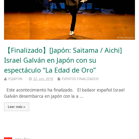
【Finalizado】[Japón: Saitama / Aichi]
Israel Galván en Japón con su
espectáculo “La Edad de Oro”
ESJAPON
22, oct, 2018
EVENTOS FINALIZADOS
Este acontecimiento ha finalizado. El bailaor español Israel
Galván desembarca en Japón con la a ...
Leer más »