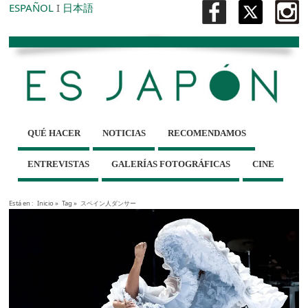
ESPAÑOL
I
日本語
QUÉ HACER
NOTICIAS
RECOMENDAMOS
ENTREVISTAS
GALERÍAS FOTOGRÁFICAS
CINE
Está en :
Inicio
»
Tag »
スペイン人ダンサー