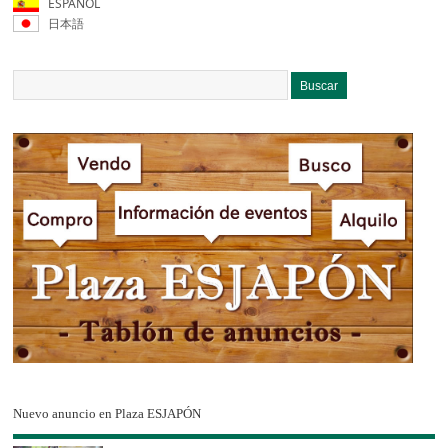
ESPAÑOL
日本語
Nuevo anuncio en Plaza ESJAPÓN