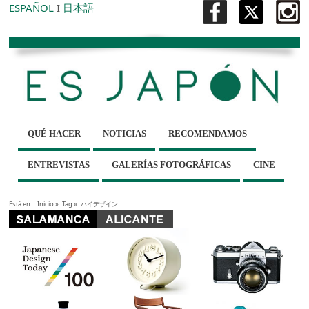
ESPAÑOL
I
日本語
QUÉ HACER
NOTICIAS
RECOMENDAMOS
ENTREVISTAS
GALERÍAS FOTOGRÁFICAS
CINE
Está en :
Inicio
»
Tag »
ハイデザイン