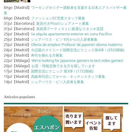
8Ago【Madrid】
ワーキングホリデー渡航者を支援する日本人アドバイザー募
集
6Ago【Madrid】
ファッションEC営業スタッフ募集
31Jul【Barcelona】
家具付きPisoのシェアメート募集
31Jul【Barcelona】
美術系アーティストに最適なスタジオ賃貸
25Jul【Madrid】
Se alquila apartamento exterior en zona Pacifico
25Jul【Madrid】
シェアハウス・ピソ 9月からの入居者募集
25Jul【Madrid】
Oferta de empleo: Profesor de japonés idioma materno
24Jul【Madrid】
今話題のマドリード国際交流ピクニック第4弾！(25日開催)
24Jul【Madrid】
寿司を握れる方募集
22Jul【Málaga】
We’re looking for Japanese gamers to test video games!
20Jul【Málaga】
お茶・情報交換できる方を探しています
17Jul【Madrid】
国際交流ピクニック 第3弾！(17日開催)
15Jul【Madrid】
高級寿司店にてホール・キッチンスタッフ募集
14Jul【Madrid】
シェアハウス・ピソ入居者を募集
Artículos populares