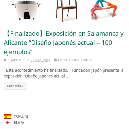
【Finalizado】Exposición en Salamanca y
Alicante “Diseño japonés actual – 100
ejemplos”
ESJAPON
17, ene, 2018
EVENTOS FINALIZADOS
Este acontecimiento ha finalizado. Fundación Japón presenta la
exposición “Diseño japonés actual ...
Leer más »
ESPAÑOL
日本語