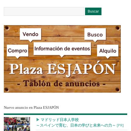
Nuevo anuncio en Plaza ESJAPÓN
▶︎ マドリッド日本人学校
～スペインで育む、日本の学びと未来への力～
[PR]