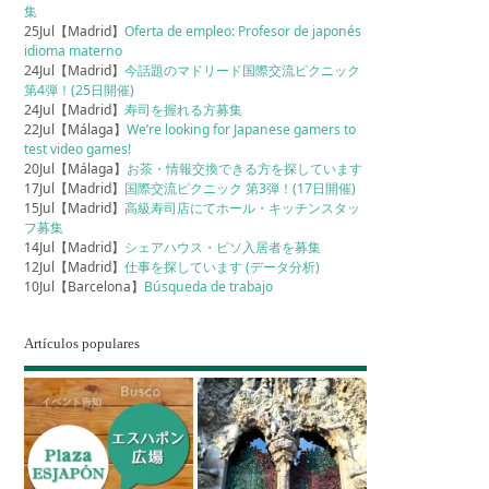
集
25Jul【Madrid】
Oferta de empleo: Profesor de japonés
idioma materno
24Jul【Madrid】
今話題のマドリード国際交流ピクニック
第4弾！(25日開催)
24Jul【Madrid】
寿司を握れる方募集
22Jul【Málaga】
We’re looking for Japanese gamers to
test video games!
20Jul【Málaga】
お茶・情報交換できる方を探しています
17Jul【Madrid】
国際交流ピクニック 第3弾！(17日開催)
15Jul【Madrid】
高級寿司店にてホール・キッチンスタッ
フ募集
14Jul【Madrid】
シェアハウス・ピソ入居者を募集
12Jul【Madrid】
仕事を探しています (データ分析)
10Jul【Barcelona】
Búsqueda de trabajo
Artículos populares