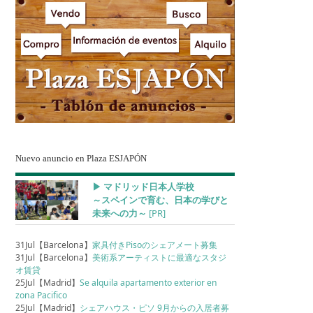
Nuevo anuncio en Plaza ESJAPÓN
▶︎ マドリッド日本人学校
～スペインで育む、日本の学びと
未来への力～
[PR]
31Jul【Barcelona】
家具付きPisoのシェアメート募集
31Jul【Barcelona】
美術系アーティストに最適なスタジ
オ賃貸
25Jul【Madrid】
Se alquila apartamento exterior en
zona Pacifico
25Jul【Madrid】
シェアハウス・ピソ 9月からの入居者募