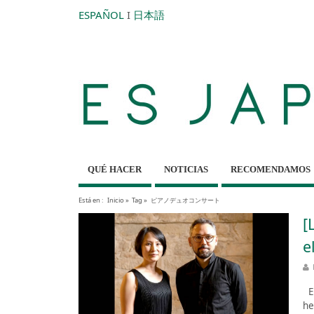
ESPAÑOL
I
日本語
QUÉ HACER
NOTICIAS
RECOMENDAMOS
Está en :
Inicio
»
Tag »
ピアノデュオコンサート
[
e
En
he