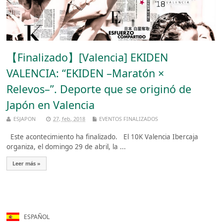
【Finalizado】[Valencia] EKIDEN
VALENCIA: “EKIDEN –Maratón ×
Relevos–”. Deporte que se originó de
Japón en Valencia
ESJAPON
27, feb, 2018
EVENTOS FINALIZADOS
Este acontecimiento ha finalizado. El 10K Valencia Ibercaja
organiza, el domingo 29 de abril, la ...
Leer más »
ESPAÑOL