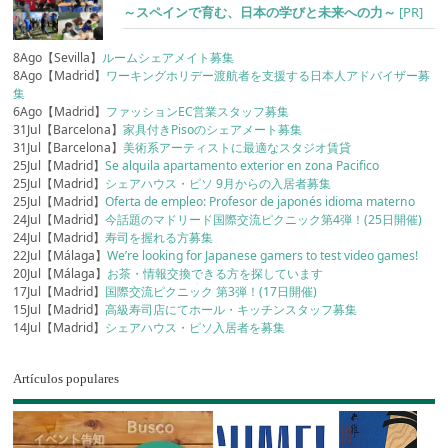
～スペインで育む、日本の学びと未来への力～
[PR]
8Ago【Sevilla】
ルームシェアメイト募集
8Ago【Madrid】
ワーキングホリデー渡航者を支援する日本人アドバイザー募
集
6Ago【Madrid】
ファッションEC営業スタッフ募集
31Jul【Barcelona】
家具付きPisoのシェアメート募集
31Jul【Barcelona】
美術系アーティストに最適なスタジオ賃貸
25Jul【Madrid】
Se alquila apartamento exterior en zona Pacifico
25Jul【Madrid】
シェアハウス・ピソ 9月からの入居者募集
25Jul【Madrid】
Oferta de empleo: Profesor de japonés idioma materno
24Jul【Madrid】
今話題のマドリード国際交流ピクニック第4弾！(25日開催)
24Jul【Madrid】
寿司を握れる方募集
22Jul【Málaga】
We’re looking for Japanese gamers to test video games!
20Jul【Málaga】
お茶・情報交換できる方を探しています
17Jul【Madrid】
国際交流ピクニック 第3弾！(17日開催)
15Jul【Madrid】
高級寿司店にてホール・キッチンスタッフ募集
14Jul【Madrid】
シェアハウス・ピソ入居者を募集
Artículos populares