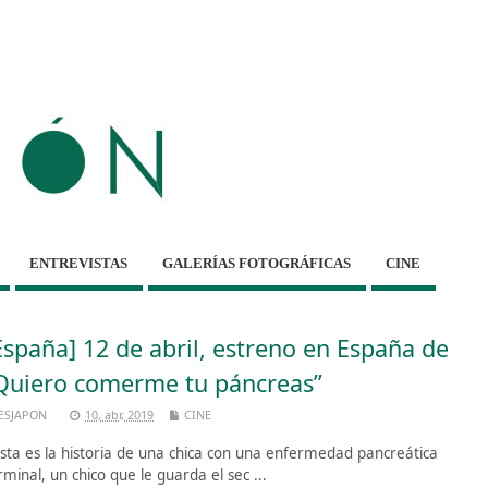
ENTREVISTAS
GALERÍAS FOTOGRÁFICAS
CINE
España] 12 de abril, estreno en España de
Quiero comerme tu páncreas”
ESJAPON
10, abr, 2019
CINE
ta es la historia de una chica con una enfermedad pancreática
rminal, un chico que le guarda el sec ...