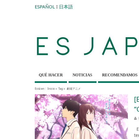
ESPAÑOL
I
日本語
QUÉ HACER
NOTICIAS
RECOMENDAMOS
Está en :
Inicio
»
Tag »
劇場アニメ
[
“
Es
te