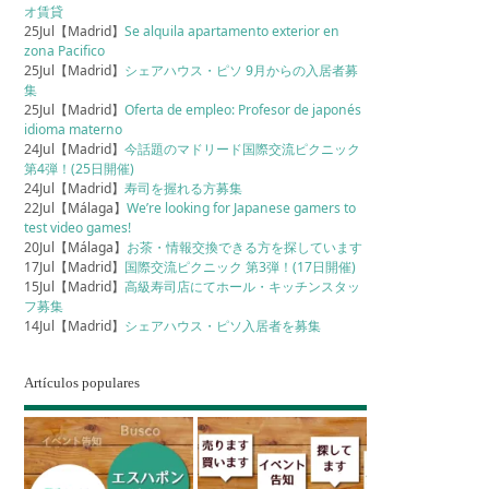
オ賃貸
25Jul【Madrid】
Se alquila apartamento exterior en
zona Pacifico
25Jul【Madrid】
シェアハウス・ピソ 9月からの入居者募
集
25Jul【Madrid】
Oferta de empleo: Profesor de japonés
idioma materno
24Jul【Madrid】
今話題のマドリード国際交流ピクニック
第4弾！(25日開催)
24Jul【Madrid】
寿司を握れる方募集
22Jul【Málaga】
We’re looking for Japanese gamers to
test video games!
20Jul【Málaga】
お茶・情報交換できる方を探しています
17Jul【Madrid】
国際交流ピクニック 第3弾！(17日開催)
15Jul【Madrid】
高級寿司店にてホール・キッチンスタッ
フ募集
14Jul【Madrid】
シェアハウス・ピソ入居者を募集
Artículos populares