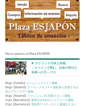
Nuevo anuncio en Plaza ESJAPÓN
▶︎ マドリッド日本人学校
～スペインで育む、日本の学びと
未来への力～
[PR]
8Ago【Sevilla】
ルームシェアメイト募集
8Ago【Madrid】
ワーキングホリデー渡航者を支援する日
本人アドバイザー募集
6Ago【Madrid】
ファッションEC営業スタッフ募集
31Jul【Barcelona】
家具付きPisoのシェアメート募集
31Jul【Barcelona】
美術系アーティストに最適なスタジ