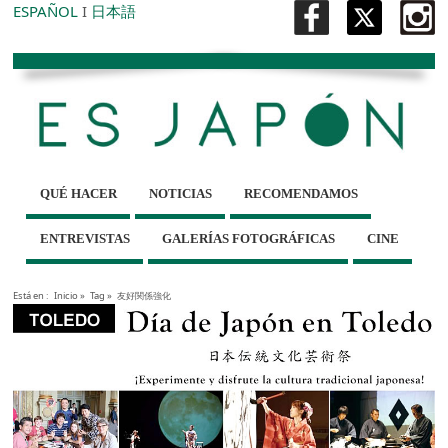
ESPAÑOL
I
日本語
QUÉ HACER
NOTICIAS
RECOMENDAMOS
ENTREVISTAS
GALERÍAS FOTOGRÁFICAS
CINE
Está en :
Inicio
»
Tag »
友好関係強化