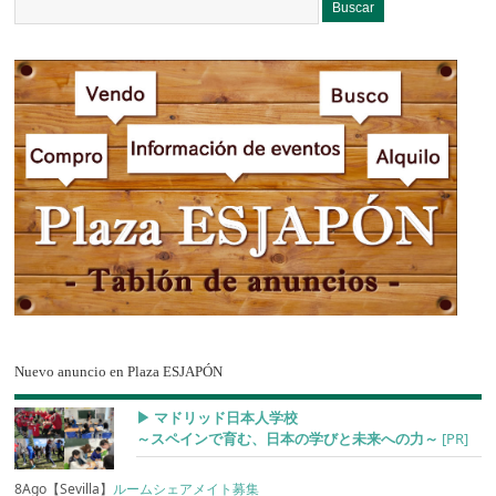
Nuevo anuncio en Plaza ESJAPÓN
▶︎ マドリッド日本人学校
～スペインで育む、日本の学びと未来への力～
[PR]
8Ago【Sevilla】
ルームシェアメイト募集