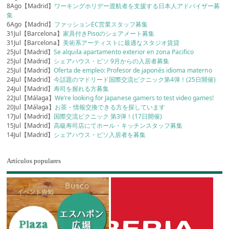
8Ago【Madrid】
ワーキングホリデー渡航者を支援する日本人アドバイザー募
集
6Ago【Madrid】
ファッションEC営業スタッフ募集
31Jul【Barcelona】
家具付きPisoのシェアメート募集
31Jul【Barcelona】
美術系アーティストに最適なスタジオ賃貸
25Jul【Madrid】
Se alquila apartamento exterior en zona Pacifico
25Jul【Madrid】
シェアハウス・ピソ 9月からの入居者募集
25Jul【Madrid】
Oferta de empleo: Profesor de japonés idioma materno
24Jul【Madrid】
今話題のマドリード国際交流ピクニック第4弾！(25日開催)
24Jul【Madrid】
寿司を握れる方募集
22Jul【Málaga】
We’re looking for Japanese gamers to test video games!
20Jul【Málaga】
お茶・情報交換できる方を探しています
17Jul【Madrid】
国際交流ピクニック 第3弾！(17日開催)
15Jul【Madrid】
高級寿司店にてホール・キッチンスタッフ募集
14Jul【Madrid】
シェアハウス・ピソ入居者を募集
Artículos populares