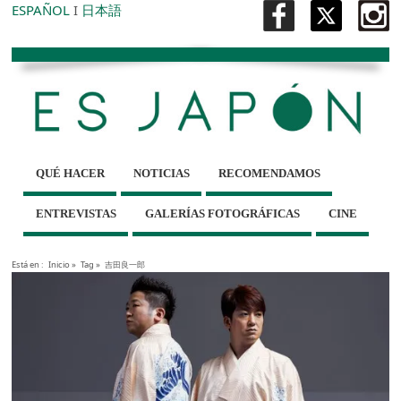
ESPAÑOL
I
日本語
QUÉ HACER
NOTICIAS
RECOMENDAMOS
ENTREVISTAS
GALERÍAS FOTOGRÁFICAS
CINE
Está en :
Inicio
»
Tag »
吉田良一郎