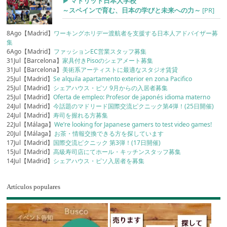
▶︎ マドリッド日本人学校
～スペインで育む、日本の学びと未来への力～
[PR]
8Ago【Madrid】
ワーキングホリデー渡航者を支援する日本人アドバイザー募
集
6Ago【Madrid】
ファッションEC営業スタッフ募集
31Jul【Barcelona】
家具付きPisoのシェアメート募集
31Jul【Barcelona】
美術系アーティストに最適なスタジオ賃貸
25Jul【Madrid】
Se alquila apartamento exterior en zona Pacifico
25Jul【Madrid】
シェアハウス・ピソ 9月からの入居者募集
25Jul【Madrid】
Oferta de empleo: Profesor de japonés idioma materno
24Jul【Madrid】
今話題のマドリード国際交流ピクニック第4弾！(25日開催)
24Jul【Madrid】
寿司を握れる方募集
22Jul【Málaga】
We’re looking for Japanese gamers to test video games!
20Jul【Málaga】
お茶・情報交換できる方を探しています
17Jul【Madrid】
国際交流ピクニック 第3弾！(17日開催)
15Jul【Madrid】
高級寿司店にてホール・キッチンスタッフ募集
14Jul【Madrid】
シェアハウス・ピソ入居者を募集
Artículos populares