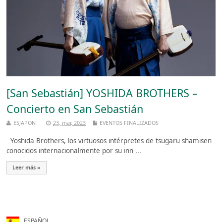
[San Sebastián] YOSHIDA BROTHERS –
Concierto en San Sebastián
ESJAPON
23, mar, 2023
EVENTOS FINALIZADOS
Yoshida Brothers, los virtuosos intérpretes de tsugaru shamisen
conocidos internacionalmente por su inn ...
Leer más »
ESPAÑOL