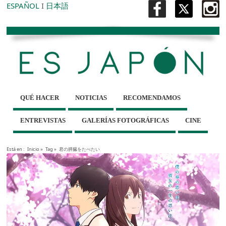
ESPAÑOL
I
日本語
QUÉ HACER
NOTICIAS
RECOMENDAMOS
ENTREVISTAS
GALERÍAS FOTOGRÁFICAS
CINE
Está en :
Inicio
»
Tag »
君の膵臓をたべたい