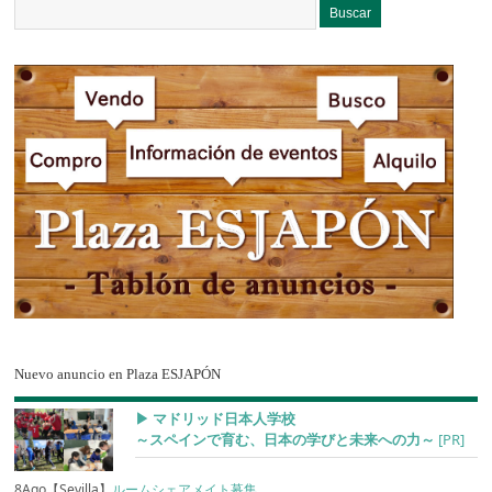
Nuevo anuncio en Plaza ESJAPÓN
▶︎ マドリッド日本人学校
～スペインで育む、日本の学びと未来への力～
[PR]
8Ago【Sevilla】
ルームシェアメイト募集