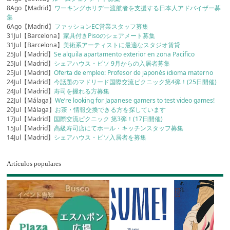
8Ago【Madrid】
ワーキングホリデー渡航者を支援する日本人アドバイザー募
集
6Ago【Madrid】
ファッションEC営業スタッフ募集
31Jul【Barcelona】
家具付きPisoのシェアメート募集
31Jul【Barcelona】
美術系アーティストに最適なスタジオ賃貸
25Jul【Madrid】
Se alquila apartamento exterior en zona Pacifico
25Jul【Madrid】
シェアハウス・ピソ 9月からの入居者募集
25Jul【Madrid】
Oferta de empleo: Profesor de japonés idioma materno
24Jul【Madrid】
今話題のマドリード国際交流ピクニック第4弾！(25日開催)
24Jul【Madrid】
寿司を握れる方募集
22Jul【Málaga】
We’re looking for Japanese gamers to test video games!
20Jul【Málaga】
お茶・情報交換できる方を探しています
17Jul【Madrid】
国際交流ピクニック 第3弾！(17日開催)
15Jul【Madrid】
高級寿司店にてホール・キッチンスタッフ募集
14Jul【Madrid】
シェアハウス・ピソ入居者を募集
Artículos populares