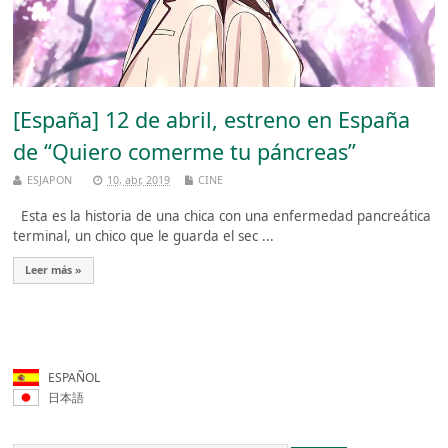
[España] 12 de abril, estreno en España
de “Quiero comerme tu páncreas”
ESJAPON
10, abr, 2019
CINE
Esta es la historia de una chica con una enfermedad pancreática
terminal, un chico que le guarda el sec ...
Leer más »
ESPAÑOL
日本語