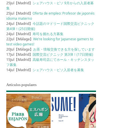
25Jul【Madrid】
シェアハウス・ピソ 9月からの入居者募
集
25Jul【Madrid】
Oferta de empleo: Profesor de japonés
idioma materno
24Jul【Madrid】
今話題のマドリード国際交流ピクニック
第4弾！(25日開催)
24Jul【Madrid】
寿司を握れる方募集
22Jul【Málaga】
We’re looking for Japanese gamers to
test video games!
20Jul【Málaga】
お茶・情報交換できる方を探しています
17Jul【Madrid】
国際交流ピクニック 第3弾！(17日開催)
15Jul【Madrid】
高級寿司店にてホール・キッチンスタッ
フ募集
14Jul【Madrid】
シェアハウス・ピソ入居者を募集
Artículos populares