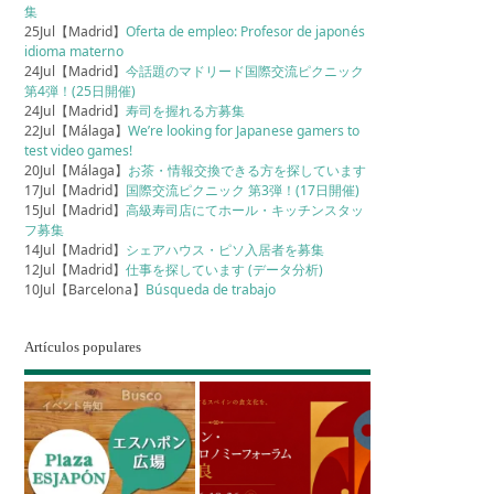
集
25Jul【Madrid】
Oferta de empleo: Profesor de japonés
idioma materno
24Jul【Madrid】
今話題のマドリード国際交流ピクニック
第4弾！(25日開催)
24Jul【Madrid】
寿司を握れる方募集
22Jul【Málaga】
We’re looking for Japanese gamers to
test video games!
20Jul【Málaga】
お茶・情報交換できる方を探しています
17Jul【Madrid】
国際交流ピクニック 第3弾！(17日開催)
15Jul【Madrid】
高級寿司店にてホール・キッチンスタッ
フ募集
14Jul【Madrid】
シェアハウス・ピソ入居者を募集
12Jul【Madrid】
仕事を探しています (データ分析)
10Jul【Barcelona】
Búsqueda de trabajo
Artículos populares