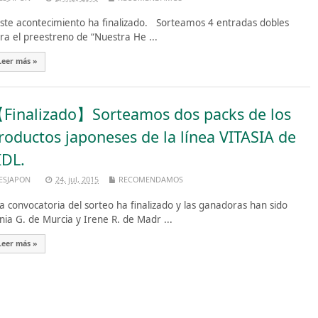
te acontecimiento ha finalizado. Sorteamos 4 entradas dobles
ra el preestreno de “Nuestra He ...
Leer más »
Finalizado】Sorteamos dos packs de los
roductos japoneses de la línea VITASIA de
IDL.
ESJAPON
24, jul, 2015
RECOMENDAMOS
 convocatoria del sorteo ha finalizado y las ganadoras han sido
nia G. de Murcia y Irene R. de Madr ...
Leer más »