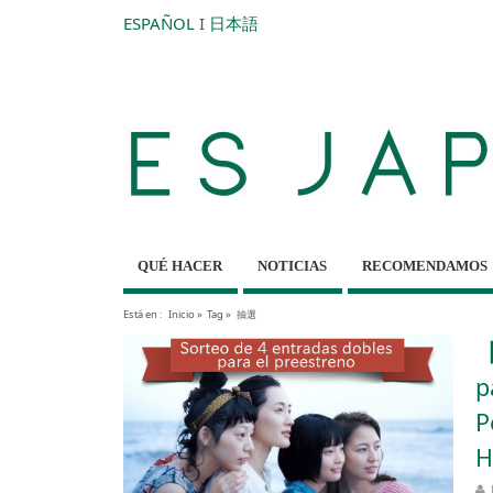
ESPAÑOL
I
日本語
QUÉ HACER
NOTICIAS
RECOMENDAMOS
Está en :
Inicio
»
Tag »
抽選
【
p
P
H