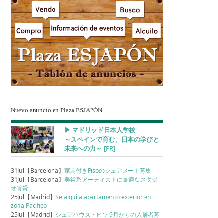
Nuevo anuncio en Plaza ESJAPÓN
▶︎ マドリッド日本人学校
～スペインで育む、日本の学びと
未来への力～
[PR]
31Jul【Barcelona】
家具付きPisoのシェアメート募集
31Jul【Barcelona】
美術系アーティストに最適なスタジ
オ賃貸
25Jul【Madrid】
Se alquila apartamento exterior en
zona Pacifico
25Jul【Madrid】
シェアハウス・ピソ 9月からの入居者募