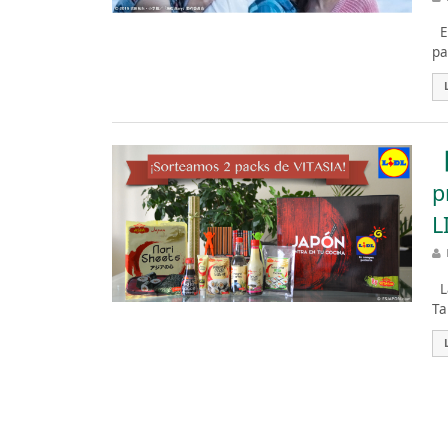
Es
pa
【
p
L
La
Ta