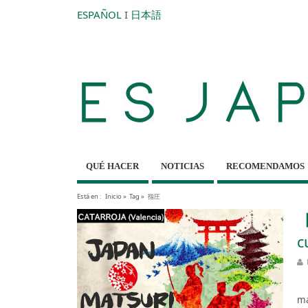
ESPAÑOL
I
日本語
QUÉ HACER
NOTICIAS
RECOMENDAMOS
Está en :
Inicio
»
Tag »
指圧
【
c
Es
má