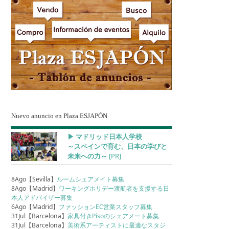
Nuevo anuncio en Plaza ESJAPÓN
▶︎ マドリッド日本人学校
～スペインで育む、日本の学びと
未来への力～
[PR]
8Ago【Sevilla】
ルームシェアメイト募集
8Ago【Madrid】
ワーキングホリデー渡航者を支援する日
本人アドバイザー募集
6Ago【Madrid】
ファッションEC営業スタッフ募集
31Jul【Barcelona】
家具付きPisoのシェアメート募集
31Jul【Barcelona】
美術系アーティストに最適なスタジ