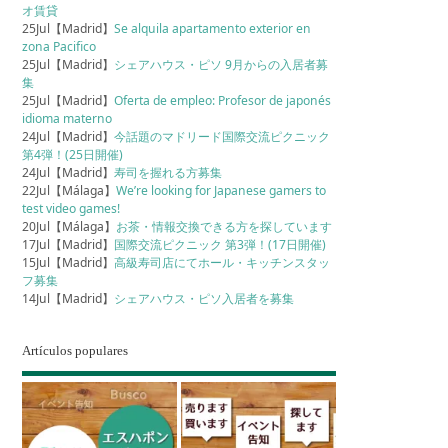
オ賃貸
25Jul【Madrid】
Se alquila apartamento exterior en
zona Pacifico
25Jul【Madrid】
シェアハウス・ピソ 9月からの入居者募
集
25Jul【Madrid】
Oferta de empleo: Profesor de japonés
idioma materno
24Jul【Madrid】
今話題のマドリード国際交流ピクニック
第4弾！(25日開催)
24Jul【Madrid】
寿司を握れる方募集
22Jul【Málaga】
We’re looking for Japanese gamers to
test video games!
20Jul【Málaga】
お茶・情報交換できる方を探しています
17Jul【Madrid】
国際交流ピクニック 第3弾！(17日開催)
15Jul【Madrid】
高級寿司店にてホール・キッチンスタッ
フ募集
14Jul【Madrid】
シェアハウス・ピソ入居者を募集
Artículos populares