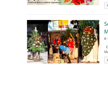
S
M
El
Ma