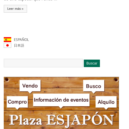
Leer más »
ESPAÑOL
日本語