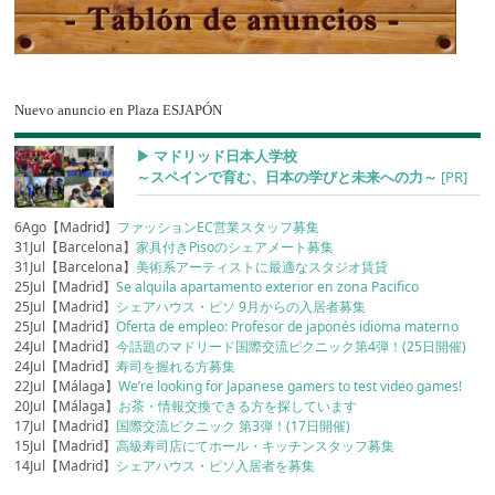
Nuevo anuncio en Plaza ESJAPÓN
▶︎ マドリッド日本人学校
～スペインで育む、日本の学びと未来への力～
[PR]
6Ago【Madrid】
ファッションEC営業スタッフ募集
31Jul【Barcelona】
家具付きPisoのシェアメート募集
31Jul【Barcelona】
美術系アーティストに最適なスタジオ賃貸
25Jul【Madrid】
Se alquila apartamento exterior en zona Pacifico
25Jul【Madrid】
シェアハウス・ピソ 9月からの入居者募集
25Jul【Madrid】
Oferta de empleo: Profesor de japonés idioma materno
24Jul【Madrid】
今話題のマドリード国際交流ピクニック第4弾！(25日開催)
24Jul【Madrid】
寿司を握れる方募集
22Jul【Málaga】
We’re looking for Japanese gamers to test video games!
20Jul【Málaga】
お茶・情報交換できる方を探しています
17Jul【Madrid】
国際交流ピクニック 第3弾！(17日開催)
15Jul【Madrid】
高級寿司店にてホール・キッチンスタッフ募集
14Jul【Madrid】
シェアハウス・ピソ入居者を募集