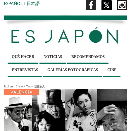
ESPAÑOL
I
日本語
QUÉ HACER
NOTICIAS
RECOMENDAMOS
ENTREVISTAS
GALERÍAS FOTOGRÁFICAS
CINE
Está en :
Inicio
»
Tag »
新藤兼人