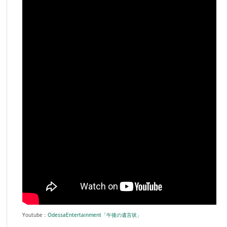
Youtube：
OdessaEntertainment「午後の遺言状」