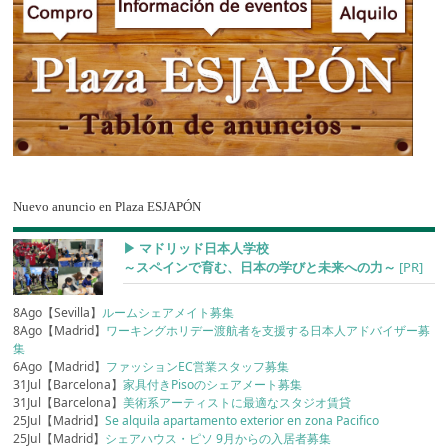
Nuevo anuncio en Plaza ESJAPÓN
▶︎ マドリッド日本人学校
～スペインで育む、日本の学びと未来への力～
[PR]
8Ago【Sevilla】
ルームシェアメイト募集
8Ago【Madrid】
ワーキングホリデー渡航者を支援する日本人アドバイザー募
集
6Ago【Madrid】
ファッションEC営業スタッフ募集
31Jul【Barcelona】
家具付きPisoのシェアメート募集
31Jul【Barcelona】
美術系アーティストに最適なスタジオ賃貸
25Jul【Madrid】
Se alquila apartamento exterior en zona Pacifico
25Jul【Madrid】
シェアハウス・ピソ 9月からの入居者募集