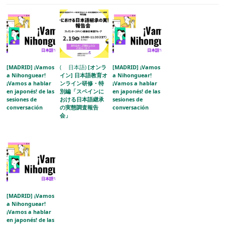
[MADRID] ¡Vamos
( 日本語)
[オンラ
[MADRID] ¡Vamos
a Nihonguear!
イン] 日本語教育オ
a Nihonguear!
¡Vamos a hablar
ンライン研修・特
¡Vamos a hablar
en japonés! de las
別編「スペインに
en japonés! de las
sesiones de
おける日本語継承
sesiones de
conversación
の実態調査報告
conversación
会」
[MADRID] ¡Vamos
a Nihonguear!
¡Vamos a hablar
en japonés! de las