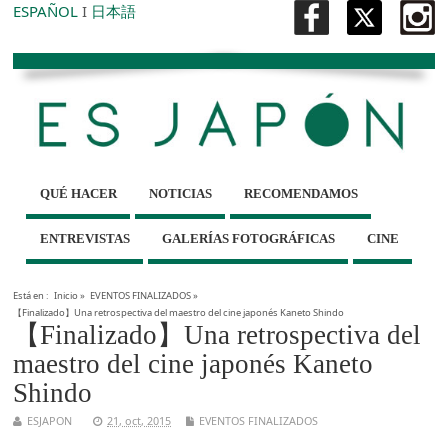
ESPAÑOL
I
日本語
QUÉ HACER
NOTICIAS
RECOMENDAMOS
ENTREVISTAS
GALERÍAS FOTOGRÁFICAS
CINE
Está en :
Inicio
»
EVENTOS FINALIZADOS
»
【Finalizado】Una retrospectiva del maestro del cine japonés Kaneto Shindo
【Finalizado】Una retrospectiva del
maestro del cine japonés Kaneto
Shindo
ESJAPON
21, oct, 2015
EVENTOS FINALIZADOS