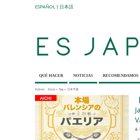
ESPAÑOL
I
日本語
QUÉ HACER
NOTICIAS
RECOMENDAMOS
Está en :
Inicio
»
Tag »
日本予選
【
J
V