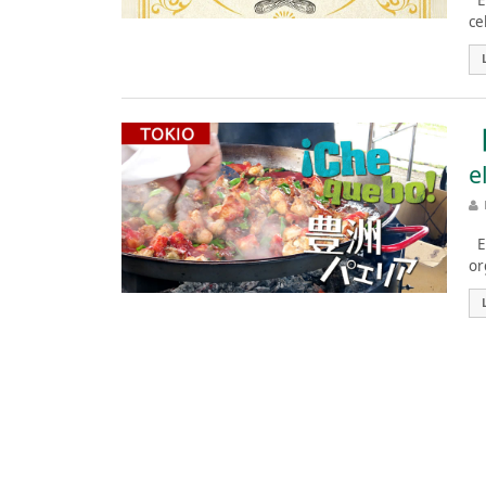
Es
ce
【
e
Es
or