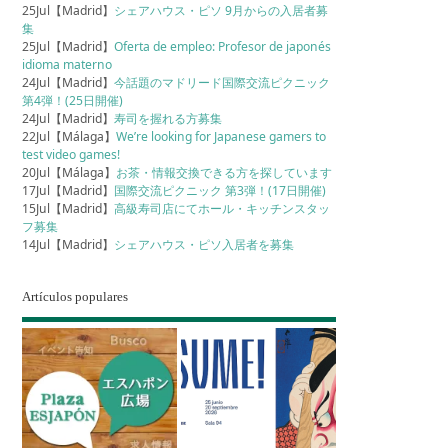
25Jul【Madrid】
シェアハウス・ピソ 9月からの入居者募
集
25Jul【Madrid】
Oferta de empleo: Profesor de japonés
idioma materno
24Jul【Madrid】
今話題のマドリード国際交流ピクニック
第4弾！(25日開催)
24Jul【Madrid】
寿司を握れる方募集
22Jul【Málaga】
We’re looking for Japanese gamers to
test video games!
20Jul【Málaga】
お茶・情報交換できる方を探しています
17Jul【Madrid】
国際交流ピクニック 第3弾！(17日開催)
15Jul【Madrid】
高級寿司店にてホール・キッチンスタッ
フ募集
14Jul【Madrid】
シェアハウス・ピソ入居者を募集
Artículos populares