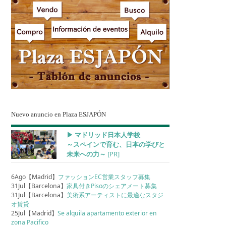
Nuevo anuncio en Plaza ESJAPÓN
▶︎ マドリッド日本人学校
～スペインで育む、日本の学びと
未来への力～
[PR]
6Ago【Madrid】
ファッションEC営業スタッフ募集
31Jul【Barcelona】
家具付きPisoのシェアメート募集
31Jul【Barcelona】
美術系アーティストに最適なスタジ
オ賃貸
25Jul【Madrid】
Se alquila apartamento exterior en
zona Pacifico