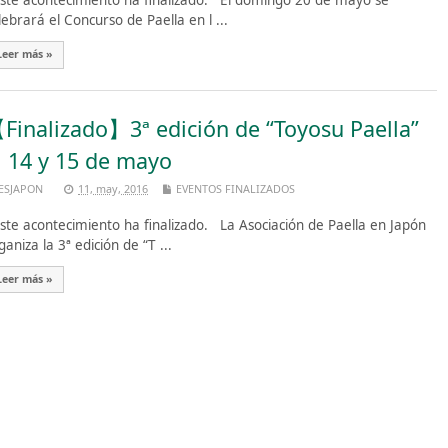
te acontecimiento ha finalizado. El domingo 20 de mayo se
lebrará el Concurso de Paella en l ...
Leer más »
Finalizado】3ª edición de “Toyosu Paella”
l 14 y 15 de mayo
ESJAPON
11, may, 2016
EVENTOS FINALIZADOS
te acontecimiento ha finalizado. La Asociación de Paella en Japón
ganiza la 3ª edición de “T ...
Leer más »