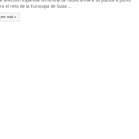
 selección española femenina de fútbol afinará su puesta a punto
ra el reto de la Eurocopa de Suiza ...
Leer más »