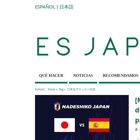
ESPAÑOL
I
日本語
QUÉ HACER
NOTICIAS
RECOMENDAMOS
Está en :
Inicio
»
Tag »
日本女子サッカー代表
[
d
p