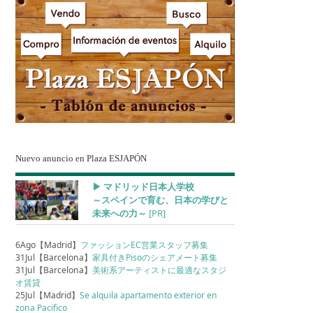
Nuevo anuncio en Plaza ESJAPÓN
▶︎ マドリッド日本人学校
～スペインで育む、日本の学びと
未来への力～
[PR]
6Ago【Madrid】
ファッションEC営業スタッフ募集
31Jul【Barcelona】
家具付きPisoのシェアメート募集
31Jul【Barcelona】
美術系アーティストに最適なスタジ
オ賃貸
25Jul【Madrid】
Se alquila apartamento exterior en
zona Pacifico