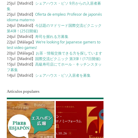
25Jul【Madrid】
シェアハウス・ピソ 9月からの入居者募
集
25Jul【Madrid】
Oferta de empleo: Profesor de japonés
idioma materno
24Jul【Madrid】
今話題のマドリード国際交流ピクニック
第4弾！(25日開催)
24Jul【Madrid】
寿司を握れる方募集
22Jul【Málaga】
We’re looking for Japanese gamers to
test video games!
20Jul【Málaga】
お茶・情報交換できる方を探しています
17Jul【Madrid】
国際交流ピクニック 第3弾！(17日開催)
15Jul【Madrid】
高級寿司店にてホール・キッチンスタッ
フ募集
14Jul【Madrid】
シェアハウス・ピソ入居者を募集
Artículos populares