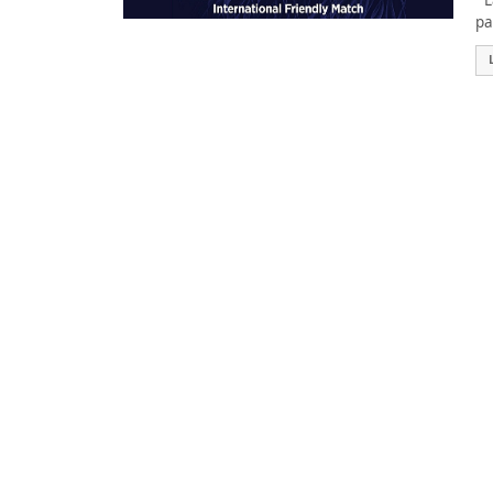
La
pa