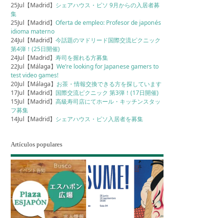
25Jul【Madrid】
シェアハウス・ピソ 9月からの入居者募
集
25Jul【Madrid】
Oferta de empleo: Profesor de japonés
idioma materno
24Jul【Madrid】
今話題のマドリード国際交流ピクニック
第4弾！(25日開催)
24Jul【Madrid】
寿司を握れる方募集
22Jul【Málaga】
We’re looking for Japanese gamers to
test video games!
20Jul【Málaga】
お茶・情報交換できる方を探しています
17Jul【Madrid】
国際交流ピクニック 第3弾！(17日開催)
15Jul【Madrid】
高級寿司店にてホール・キッチンスタッ
フ募集
14Jul【Madrid】
シェアハウス・ピソ入居者を募集
Artículos populares