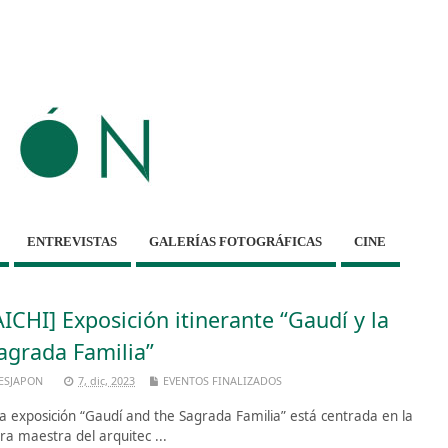
ENTREVISTAS
GALERÍAS FOTOGRÁFICAS
CINE
AICHI] Exposición itinerante “Gaudí y la
agrada Familia”
ESJAPON
7, dic, 2023
EVENTOS FINALIZADOS
 exposición “Gaudí and the Sagrada Familia” está centrada en la
ra maestra del arquitec ...