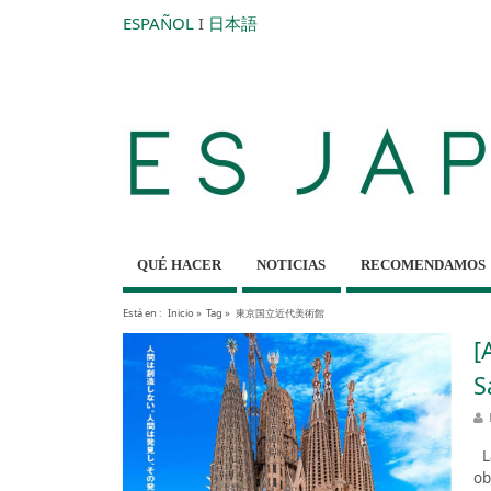
ESPAÑOL
I
日本語
QUÉ HACER
NOTICIAS
RECOMENDAMOS
Está en :
Inicio
»
Tag »
東京国立近代美術館
[
S
La
ob