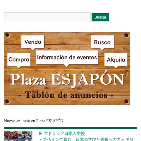
Nuevo anuncio en Plaza ESJAPÓN
▶︎ マドリッド日本人学校
～スペインで育む、日本の学びと未来への力～
[PR]