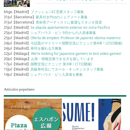
6Ago【Madrid】
ファッションEC営業スタッフ募集
31Jul【Barcelona】
家具付きPisoのシェアメート募集
31Jul【Barcelona】
美術系アーティストに最適なスタジオ賃貸
25Jul【Madrid】
Se alquila apartamento exterior en zona Pacifico
25Jul【Madrid】
シェアハウス・ピソ 9月からの入居者募集
25Jul【Madrid】
Oferta de empleo: Profesor de japonés idioma materno
24Jul【Madrid】
今話題のマドリード国際交流ピクニック第4弾！(25日開催)
24Jul【Madrid】
寿司を握れる方募集
22Jul【Málaga】
We’re looking for Japanese gamers to test video games!
20Jul【Málaga】
お茶・情報交換できる方を探しています
17Jul【Madrid】
国際交流ピクニック 第3弾！(17日開催)
15Jul【Madrid】
高級寿司店にてホール・キッチンスタッフ募集
14Jul【Madrid】
シェアハウス・ピソ入居者を募集
Artículos populares