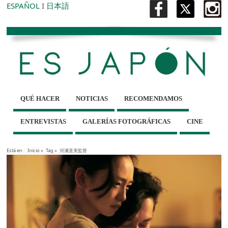
ESPAÑOL
I
日本語
QUÉ HACER
NOTICIAS
RECOMENDAMOS
ENTREVISTAS
GALERÍAS FOTOGRÁFICAS
CINE
Está en :
Inicio
»
Tag »
河瀬直美監督