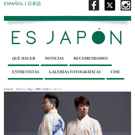
ESPAÑOL
I
日本語
QUÉ HACER
NOTICIAS
RECOMENDAMOS
ENTREVISTAS
GALERÍAS FOTOGRÁFICAS
CINE
Está en :
Inicio
»
Tag »
津軽三味線コンサート