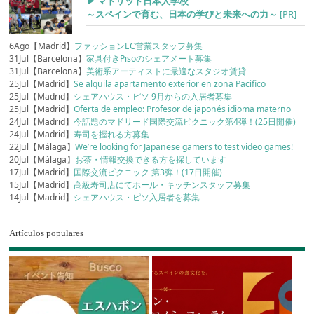
▶︎ マドリッド日本人学校
～スペインで育む、日本の学びと未来への力～
[PR]
6Ago【Madrid】
ファッションEC営業スタッフ募集
31Jul【Barcelona】
家具付きPisoのシェアメート募集
31Jul【Barcelona】
美術系アーティストに最適なスタジオ賃貸
25Jul【Madrid】
Se alquila apartamento exterior en zona Pacifico
25Jul【Madrid】
シェアハウス・ピソ 9月からの入居者募集
25Jul【Madrid】
Oferta de empleo: Profesor de japonés idioma materno
24Jul【Madrid】
今話題のマドリード国際交流ピクニック第4弾！(25日開催)
24Jul【Madrid】
寿司を握れる方募集
22Jul【Málaga】
We’re looking for Japanese gamers to test video games!
20Jul【Málaga】
お茶・情報交換できる方を探しています
17Jul【Madrid】
国際交流ピクニック 第3弾！(17日開催)
15Jul【Madrid】
高級寿司店にてホール・キッチンスタッフ募集
14Jul【Madrid】
シェアハウス・ピソ入居者を募集
Artículos populares