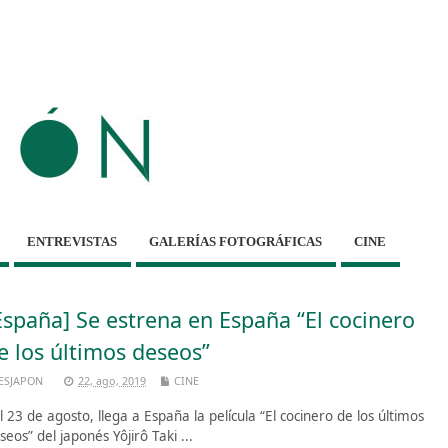
ENTREVISTAS
GALERÍAS FOTOGRÁFICAS
CINE
España] Se estrena en España “El cocinero
e los últimos deseos”
ESJAPON
22, ago, 2019
CINE
 23 de agosto, llega a España la película “El cocinero de los últimos
seos” del japonés Yôjirô Taki ...