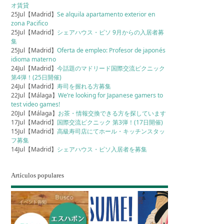
オ賃貸
25Jul【Madrid】
Se alquila apartamento exterior en
zona Pacifico
25Jul【Madrid】
シェアハウス・ピソ 9月からの入居者募
集
25Jul【Madrid】
Oferta de empleo: Profesor de japonés
idioma materno
24Jul【Madrid】
今話題のマドリード国際交流ピクニック
第4弾！(25日開催)
24Jul【Madrid】
寿司を握れる方募集
22Jul【Málaga】
We’re looking for Japanese gamers to
test video games!
20Jul【Málaga】
お茶・情報交換できる方を探しています
17Jul【Madrid】
国際交流ピクニック 第3弾！(17日開催)
15Jul【Madrid】
高級寿司店にてホール・キッチンスタッ
フ募集
14Jul【Madrid】
シェアハウス・ピソ入居者を募集
Artículos populares