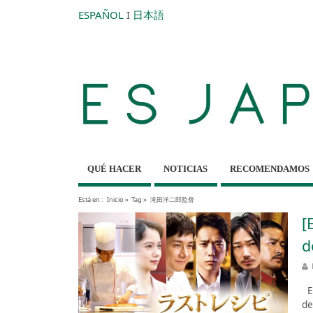
ESPAÑOL
I
日本語
QUÉ HACER
NOTICIAS
RECOMENDAMOS
Está en :
Inicio
»
Tag »
滝田洋二郎監督
[
d
El
de