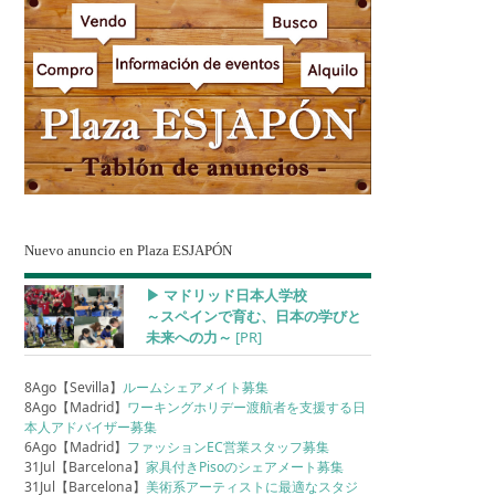
Nuevo anuncio en Plaza ESJAPÓN
▶︎ マドリッド日本人学校
～スペインで育む、日本の学びと
未来への力～
[PR]
8Ago【Sevilla】
ルームシェアメイト募集
8Ago【Madrid】
ワーキングホリデー渡航者を支援する日
本人アドバイザー募集
6Ago【Madrid】
ファッションEC営業スタッフ募集
31Jul【Barcelona】
家具付きPisoのシェアメート募集
31Jul【Barcelona】
美術系アーティストに最適なスタジ