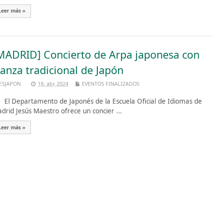
Leer más »
MADRID] Concierto de Arpa japonesa con
anza tradicional de Japón
ESJAPON
18, abr, 2024
EVENTOS FINALIZADOS
 Departamento de Japonés de la Escuela Oficial de Idiomas de
drid Jesús Maestro ofrece un concier ...
Leer más »