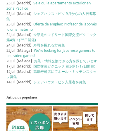
25Jul【Madrid】
Se alquila apartamento exterior en
zona Pacifico
25Jul【Madrid】
シェアハウス・ピソ 9月からの入居者募
集
25Jul【Madrid】
Oferta de empleo: Profesor de japonés
idioma materno
24Jul【Madrid】
今話題のマドリード国際交流ピクニック
第4弾！(25日開催)
24Jul【Madrid】
寿司を握れる方募集
22Jul【Málaga】
We’re looking for Japanese gamers to
test video games!
20Jul【Málaga】
お茶・情報交換できる方を探しています
17Jul【Madrid】
国際交流ピクニック 第3弾！(17日開催)
15Jul【Madrid】
高級寿司店にてホール・キッチンスタッ
フ募集
14Jul【Madrid】
シェアハウス・ピソ入居者を募集
Artículos populares