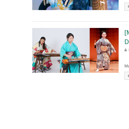
[
D
El
Ma