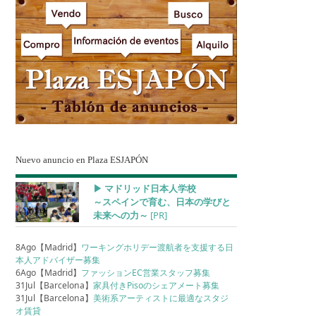
Nuevo anuncio en Plaza ESJAPÓN
▶︎ マドリッド日本人学校
～スペインで育む、日本の学びと
未来への力～
[PR]
8Ago【Madrid】
ワーキングホリデー渡航者を支援する日
本人アドバイザー募集
6Ago【Madrid】
ファッションEC営業スタッフ募集
31Jul【Barcelona】
家具付きPisoのシェアメート募集
31Jul【Barcelona】
美術系アーティストに最適なスタジ
オ賃貸