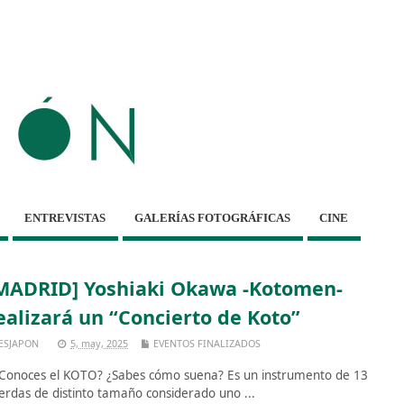
ENTREVISTAS
GALERÍAS FOTOGRÁFICAS
CINE
MADRID] Yoshiaki Okawa -Kotomen-
ealizará un “Concierto de Koto”
ESJAPON
5, may, 2025
EVENTOS FINALIZADOS
onoces el KOTO? ¿Sabes cómo suena? Es un instrumento de 13
erdas de distinto tamaño considerado uno ...