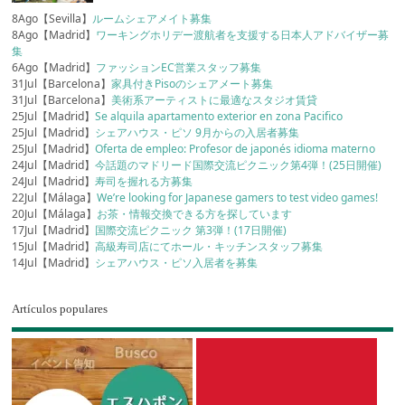
8Ago【Sevilla】
ルームシェアメイト募集
8Ago【Madrid】
ワーキングホリデー渡航者を支援する日本人アドバイザー募
集
6Ago【Madrid】
ファッションEC営業スタッフ募集
31Jul【Barcelona】
家具付きPisoのシェアメート募集
31Jul【Barcelona】
美術系アーティストに最適なスタジオ賃貸
25Jul【Madrid】
Se alquila apartamento exterior en zona Pacifico
25Jul【Madrid】
シェアハウス・ピソ 9月からの入居者募集
25Jul【Madrid】
Oferta de empleo: Profesor de japonés idioma materno
24Jul【Madrid】
今話題のマドリード国際交流ピクニック第4弾！(25日開催)
24Jul【Madrid】
寿司を握れる方募集
22Jul【Málaga】
We’re looking for Japanese gamers to test video games!
20Jul【Málaga】
お茶・情報交換できる方を探しています
17Jul【Madrid】
国際交流ピクニック 第3弾！(17日開催)
15Jul【Madrid】
高級寿司店にてホール・キッチンスタッフ募集
14Jul【Madrid】
シェアハウス・ピソ入居者を募集
Artículos populares