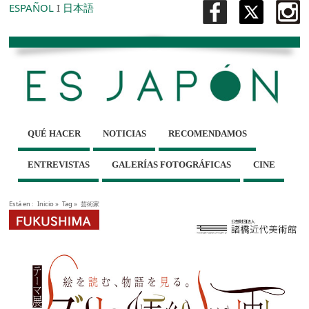
ESPAÑOL
I
日本語
QUÉ HACER
NOTICIAS
RECOMENDAMOS
ENTREVISTAS
GALERÍAS FOTOGRÁFICAS
CINE
Está en :
Inicio
»
Tag »
芸術家