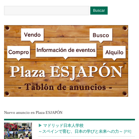
Nuevo anuncio en Plaza ESJAPÓN
▶︎ マドリッド日本人学校
～スペインで育む、日本の学びと未来への力～
[PR]