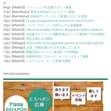
集
6Ago【Madrid】
ファッションEC営業スタッフ募集
31Jul【Barcelona】
家具付きPisoのシェアメート募集
31Jul【Barcelona】
美術系アーティストに最適なスタジオ賃貸
25Jul【Madrid】
Se alquila apartamento exterior en zona Pacifico
25Jul【Madrid】
シェアハウス・ピソ 9月からの入居者募集
25Jul【Madrid】
Oferta de empleo: Profesor de japonés idioma materno
24Jul【Madrid】
今話題のマドリード国際交流ピクニック第4弾！(25日開催)
24Jul【Madrid】
寿司を握れる方募集
22Jul【Málaga】
We’re looking for Japanese gamers to test video games!
20Jul【Málaga】
お茶・情報交換できる方を探しています
17Jul【Madrid】
国際交流ピクニック 第3弾！(17日開催)
15Jul【Madrid】
高級寿司店にてホール・キッチンスタッフ募集
14Jul【Madrid】
シェアハウス・ピソ入居者を募集
Artículos populares