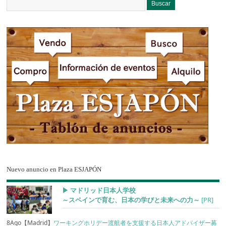
Nuevo anuncio en Plaza ESJAPÓN
▶︎ マドリッド日本人学校
～スペインで育む、日本の学びと未来への力～
[PR]
8Ago【Madrid】
ワーキングホリデー渡航者を支援する日本人アドバイザー募