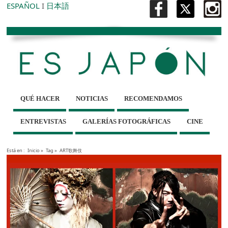
ESPAÑOL
I
日本語
QUÉ HACER
NOTICIAS
RECOMENDAMOS
ENTREVISTAS
GALERÍAS FOTOGRÁFICAS
CINE
Está en :
Inicio
»
Tag »
ART歌舞伎