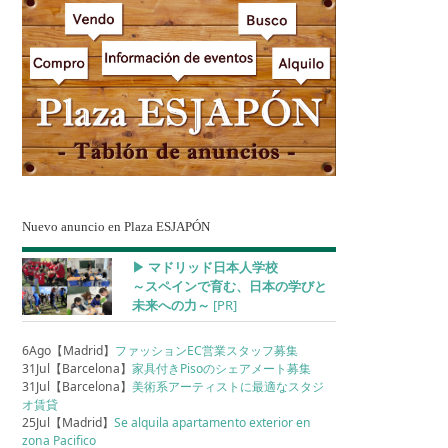
Nuevo anuncio en Plaza ESJAPÓN
▶︎ マドリッド日本人学校
～スペインで育む、日本の学びと
未来への力～
[PR]
6Ago【Madrid】
ファッションEC営業スタッフ募集
31Jul【Barcelona】
家具付きPisoのシェアメート募集
31Jul【Barcelona】
美術系アーティストに最適なスタジ
オ賃貸
25Jul【Madrid】
Se alquila apartamento exterior en
zona Pacifico