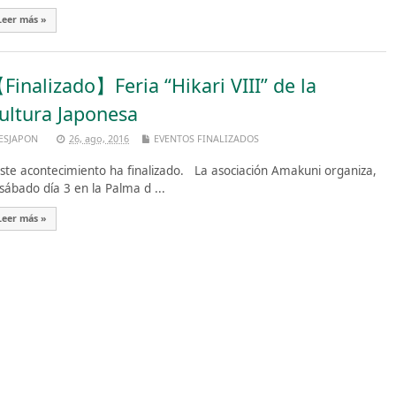
Leer más »
Finalizado】Feria “Hikari VIII” de la
ultura Japonesa
ESJAPON
26, ago, 2016
EVENTOS FINALIZADOS
te acontecimiento ha finalizado. La asociación Amakuni organiza,
 sábado día 3 en la Palma d ...
Leer más »