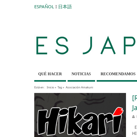
ESPAÑOL
I
日本語
QUÉ HACER
NOTICIAS
RECOMENDAMOS
Está en :
Inicio
»
Tag »
Asociación Amakuni
[
J
Es
HI