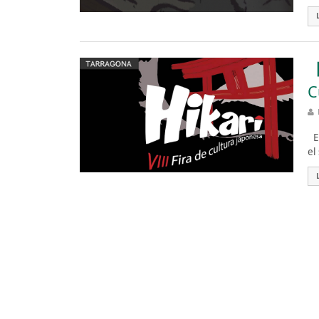
【
C
Es
el