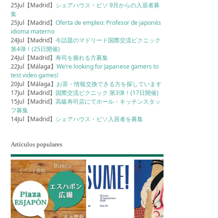
25Jul【Madrid】
シェアハウス・ピソ 9月からの入居者募
集
25Jul【Madrid】
Oferta de empleo: Profesor de japonés
idioma materno
24Jul【Madrid】
今話題のマドリード国際交流ピクニック
第4弾！(25日開催)
24Jul【Madrid】
寿司を握れる方募集
22Jul【Málaga】
We’re looking for Japanese gamers to
test video games!
20Jul【Málaga】
お茶・情報交換できる方を探しています
17Jul【Madrid】
国際交流ピクニック 第3弾！(17日開催)
15Jul【Madrid】
高級寿司店にてホール・キッチンスタッ
フ募集
14Jul【Madrid】
シェアハウス・ピソ入居者を募集
Artículos populares