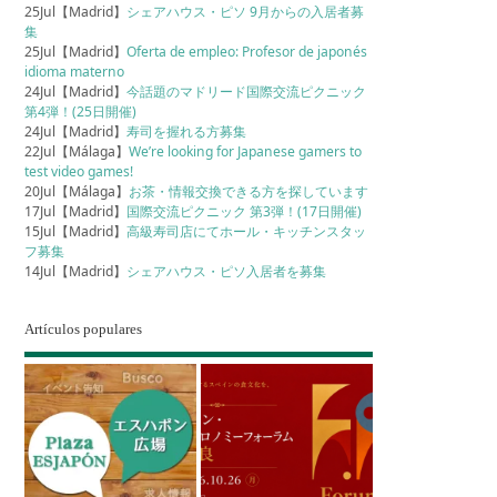
25Jul【Madrid】
シェアハウス・ピソ 9月からの入居者募
集
25Jul【Madrid】
Oferta de empleo: Profesor de japonés
idioma materno
24Jul【Madrid】
今話題のマドリード国際交流ピクニック
第4弾！(25日開催)
24Jul【Madrid】
寿司を握れる方募集
22Jul【Málaga】
We’re looking for Japanese gamers to
test video games!
20Jul【Málaga】
お茶・情報交換できる方を探しています
17Jul【Madrid】
国際交流ピクニック 第3弾！(17日開催)
15Jul【Madrid】
高級寿司店にてホール・キッチンスタッ
フ募集
14Jul【Madrid】
シェアハウス・ピソ入居者を募集
Artículos populares