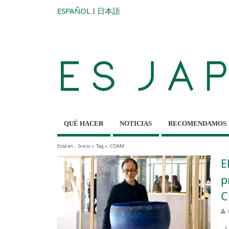
ESPAÑOL
I
日本語
QUÉ HACER
NOTICIAS
RECOMENDAMOS
Está en :
Inicio
»
Tag »
COAM
E
p
C