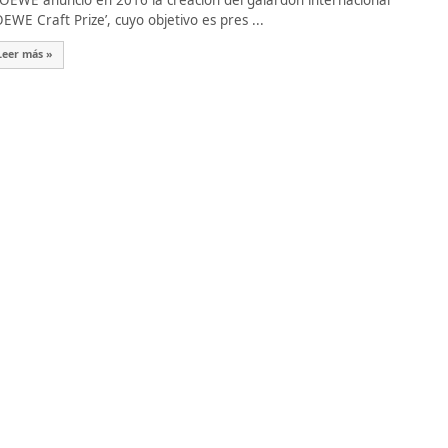
EWE anunció en 2016 la creación del galardón internacional
OEWE Craft Prize’, cuyo objetivo es pres ...
Leer más »