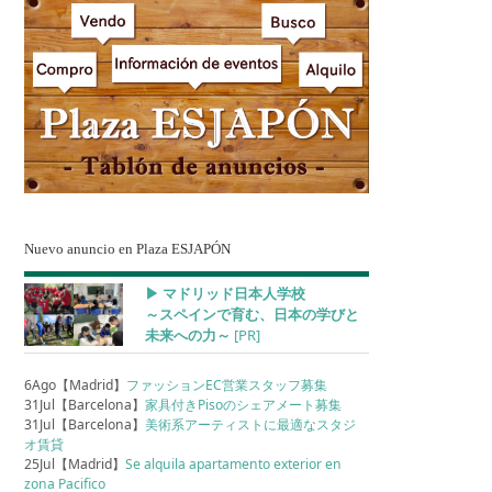
Nuevo anuncio en Plaza ESJAPÓN
▶︎ マドリッド日本人学校
～スペインで育む、日本の学びと
未来への力～
[PR]
6Ago【Madrid】
ファッションEC営業スタッフ募集
31Jul【Barcelona】
家具付きPisoのシェアメート募集
31Jul【Barcelona】
美術系アーティストに最適なスタジ
オ賃貸
25Jul【Madrid】
Se alquila apartamento exterior en
zona Pacifico