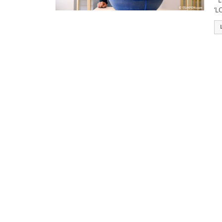
LO
‘L