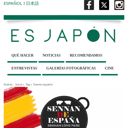
ESPAÑOL
I
日本語
QUÉ HACER
NOTICIAS
RECOMENDAMOS
ENTREVISTAS
GALERÍAS FOTOGRÁFICAS
CINE
Está en :
Inicio
»
Tag »
Evento español