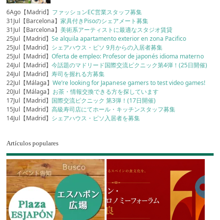
6Ago【Madrid】
ファッションEC営業スタッフ募集
31Jul【Barcelona】
家具付きPisoのシェアメート募集
31Jul【Barcelona】
美術系アーティストに最適なスタジオ賃貸
25Jul【Madrid】
Se alquila apartamento exterior en zona Pacifico
25Jul【Madrid】
シェアハウス・ピソ 9月からの入居者募集
25Jul【Madrid】
Oferta de empleo: Profesor de japonés idioma materno
24Jul【Madrid】
今話題のマドリード国際交流ピクニック第4弾！(25日開催)
24Jul【Madrid】
寿司を握れる方募集
22Jul【Málaga】
We’re looking for Japanese gamers to test video games!
20Jul【Málaga】
お茶・情報交換できる方を探しています
17Jul【Madrid】
国際交流ピクニック 第3弾！(17日開催)
15Jul【Madrid】
高級寿司店にてホール・キッチンスタッフ募集
14Jul【Madrid】
シェアハウス・ピソ入居者を募集
Artículos populares