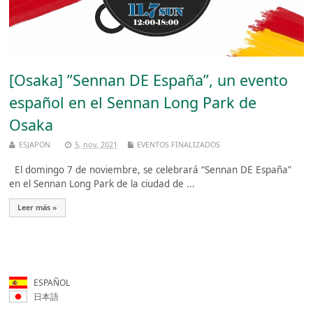
[Osaka] ”Sennan DE España”, un evento
español en el Sennan Long Park de
Osaka
ESJAPON
5, nov, 2021
EVENTOS FINALIZADOS
El domingo 7 de noviembre, se celebrará “Sennan DE España”
en el Sennan Long Park de la ciudad de ...
Leer más »
ESPAÑOL
日本語