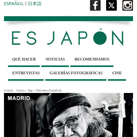
ESPAÑOL
I
日本語
QUÉ HACER
NOTICIAS
RECOMENDAMOS
ENTREVISTAS
GALERÍAS FOTOGRÁFICAS
CINE
Está en :
Inicio
»
Tag »
Filmoteca Española