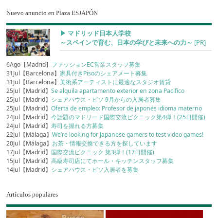
Nuevo anuncio en Plaza ESJAPÓN
▶︎ マドリッド日本人学校
～スペインで育む、日本の学びと未来への力～
[PR]
6Ago【Madrid】
ファッションEC営業スタッフ募集
31Jul【Barcelona】
家具付きPisoのシェアメート募集
31Jul【Barcelona】
美術系アーティストに最適なスタジオ賃貸
25Jul【Madrid】
Se alquila apartamento exterior en zona Pacifico
25Jul【Madrid】
シェアハウス・ピソ 9月からの入居者募集
25Jul【Madrid】
Oferta de empleo: Profesor de japonés idioma materno
24Jul【Madrid】
今話題のマドリード国際交流ピクニック第4弾！(25日開催)
24Jul【Madrid】
寿司を握れる方募集
22Jul【Málaga】
We’re looking for Japanese gamers to test video games!
20Jul【Málaga】
お茶・情報交換できる方を探しています
17Jul【Madrid】
国際交流ピクニック 第3弾！(17日開催)
15Jul【Madrid】
高級寿司店にてホール・キッチンスタッフ募集
14Jul【Madrid】
シェアハウス・ピソ入居者を募集
Artículos populares