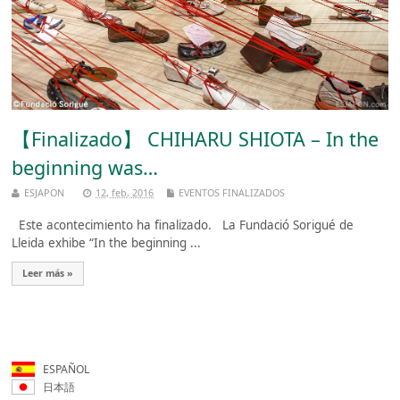
【Finalizado】 CHIHARU SHIOTA – In the
beginning was…
ESJAPON
12, feb, 2016
EVENTOS FINALIZADOS
Este acontecimiento ha finalizado. La Fundació Sorigué de
Lleida exhibe “In the beginning ...
Leer más »
ESPAÑOL
日本語