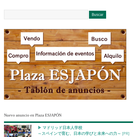
Nuevo anuncio en Plaza ESJAPÓN
▶︎ マドリッド日本人学校
～スペインで育む、日本の学びと未来への力～
[PR]