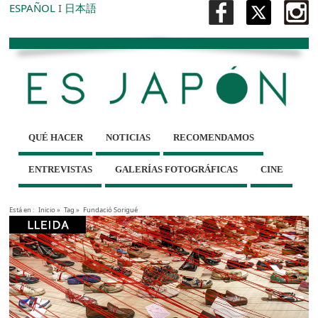
ESPAÑOL
I
日本語
QUÉ HACER
NOTICIAS
RECOMENDAMOS
ENTREVISTAS
GALERÍAS FOTOGRÁFICAS
CINE
Está en :
Inicio
»
Tag »
Fundació Sorigué