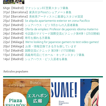
6Ago【Madrid】
ファッションEC営業スタッフ募集
31Jul【Barcelona】
家具付きPisoのシェアメート募集
31Jul【Barcelona】
美術系アーティストに最適なスタジオ賃貸
25Jul【Madrid】
Se alquila apartamento exterior en zona Pacifico
25Jul【Madrid】
シェアハウス・ピソ 9月からの入居者募集
25Jul【Madrid】
Oferta de empleo: Profesor de japonés idioma materno
24Jul【Madrid】
今話題のマドリード国際交流ピクニック第4弾！(25日開催)
24Jul【Madrid】
寿司を握れる方募集
22Jul【Málaga】
We’re looking for Japanese gamers to test video games!
20Jul【Málaga】
お茶・情報交換できる方を探しています
17Jul【Madrid】
国際交流ピクニック 第3弾！(17日開催)
15Jul【Madrid】
高級寿司店にてホール・キッチンスタッフ募集
14Jul【Madrid】
シェアハウス・ピソ入居者を募集
Artículos populares