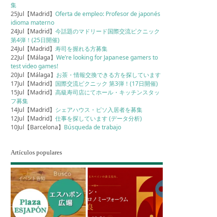
集
25Jul【Madrid】
Oferta de empleo: Profesor de japonés
idioma materno
24Jul【Madrid】
今話題のマドリード国際交流ピクニック
第4弾！(25日開催)
24Jul【Madrid】
寿司を握れる方募集
22Jul【Málaga】
We’re looking for Japanese gamers to
test video games!
20Jul【Málaga】
お茶・情報交換できる方を探しています
17Jul【Madrid】
国際交流ピクニック 第3弾！(17日開催)
15Jul【Madrid】
高級寿司店にてホール・キッチンスタッ
フ募集
14Jul【Madrid】
シェアハウス・ピソ入居者を募集
12Jul【Madrid】
仕事を探しています (データ分析)
10Jul【Barcelona】
Búsqueda de trabajo
Artículos populares