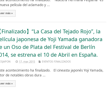
te acontecimiento ha finalizado. “Nuestra Hermana Pequeña” es
 nueva película del aclamado y ...
Leer más »
Finalizado】“La Casa del Tejado Rojo”, la
elícula japonesa de Yoji Yamada ganadora
e un Oso de Plata del Festival de Berlín
014, se estrena el 10 de Abril en España.
ESJAPON
17, mar, 2015
EVENTOS FINALIZADOS
te acontecimiento ha finalizado. El cineasta japonés Yoji Yamada,
tor de notables obras dura ...
Leer más »