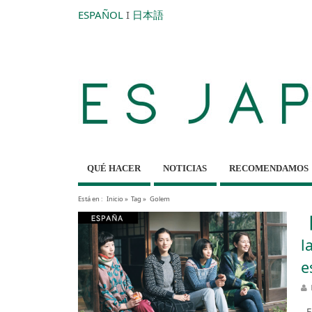
ESPAÑOL
I
日本語
QUÉ HACER
NOTICIAS
RECOMENDAMOS
Está en :
Inicio
»
Tag »
Golem
【
l
e