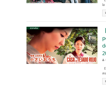
Es
la
【
p
d
2
Es
au