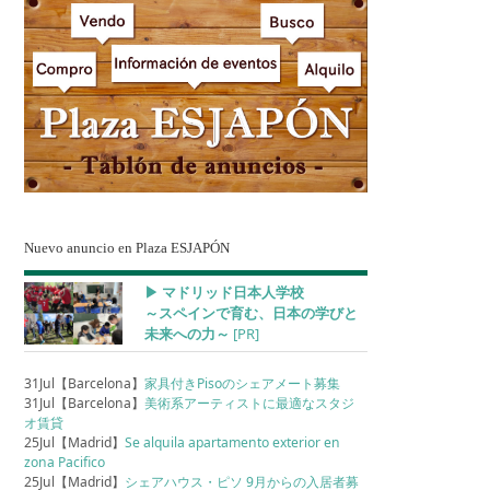
Nuevo anuncio en Plaza ESJAPÓN
▶︎ マドリッド日本人学校
～スペインで育む、日本の学びと
未来への力～
[PR]
31Jul【Barcelona】
家具付きPisoのシェアメート募集
31Jul【Barcelona】
美術系アーティストに最適なスタジ
オ賃貸
25Jul【Madrid】
Se alquila apartamento exterior en
zona Pacifico
25Jul【Madrid】
シェアハウス・ピソ 9月からの入居者募