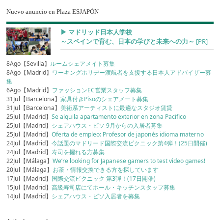
Nuevo anuncio en Plaza ESJAPÓN
▶︎ マドリッド日本人学校
～スペインで育む、日本の学びと未来への力～
[PR]
8Ago【Sevilla】
ルームシェアメイト募集
8Ago【Madrid】
ワーキングホリデー渡航者を支援する日本人アドバイザー募
集
6Ago【Madrid】
ファッションEC営業スタッフ募集
31Jul【Barcelona】
家具付きPisoのシェアメート募集
31Jul【Barcelona】
美術系アーティストに最適なスタジオ賃貸
25Jul【Madrid】
Se alquila apartamento exterior en zona Pacifico
25Jul【Madrid】
シェアハウス・ピソ 9月からの入居者募集
25Jul【Madrid】
Oferta de empleo: Profesor de japonés idioma materno
24Jul【Madrid】
今話題のマドリード国際交流ピクニック第4弾！(25日開催)
24Jul【Madrid】
寿司を握れる方募集
22Jul【Málaga】
We’re looking for Japanese gamers to test video games!
20Jul【Málaga】
お茶・情報交換できる方を探しています
17Jul【Madrid】
国際交流ピクニック 第3弾！(17日開催)
15Jul【Madrid】
高級寿司店にてホール・キッチンスタッフ募集
14Jul【Madrid】
シェアハウス・ピソ入居者を募集