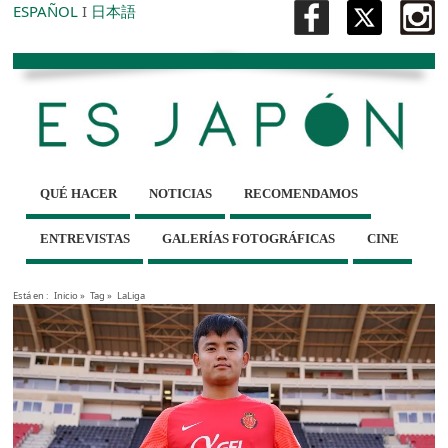
ESPAÑOL
I
日本語
QUÉ HACER
NOTICIAS
RECOMENDAMOS
ENTREVISTAS
GALERÍAS FOTOGRÁFICAS
CINE
Está en :
Inicio
»
Tag »
LaLiga