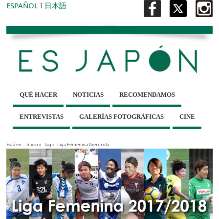
ESPAÑOL
I
日本語
QUÉ HACER
NOTICIAS
RECOMENDAMOS
ENTREVISTAS
GALERÍAS FOTOGRÁFICAS
CINE
Está en :
Inicio
»
Tag »
Liga Femenina Iberdrola