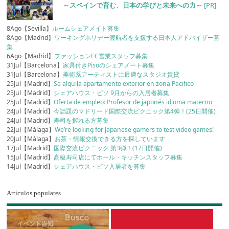
～スペインで育む、日本の学びと未来への力～
[PR]
8Ago【Sevilla】
ルームシェアメイト募集
8Ago【Madrid】
ワーキングホリデー渡航者を支援する日本人アドバイザー募
集
6Ago【Madrid】
ファッションEC営業スタッフ募集
31Jul【Barcelona】
家具付きPisoのシェアメート募集
31Jul【Barcelona】
美術系アーティストに最適なスタジオ賃貸
25Jul【Madrid】
Se alquila apartamento exterior en zona Pacifico
25Jul【Madrid】
シェアハウス・ピソ 9月からの入居者募集
25Jul【Madrid】
Oferta de empleo: Profesor de japonés idioma materno
24Jul【Madrid】
今話題のマドリード国際交流ピクニック第4弾！(25日開催)
24Jul【Madrid】
寿司を握れる方募集
22Jul【Málaga】
We’re looking for Japanese gamers to test video games!
20Jul【Málaga】
お茶・情報交換できる方を探しています
17Jul【Madrid】
国際交流ピクニック 第3弾！(17日開催)
15Jul【Madrid】
高級寿司店にてホール・キッチンスタッフ募集
14Jul【Madrid】
シェアハウス・ピソ入居者を募集
Artículos populares