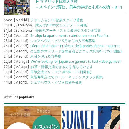
▶︎ マドリッド日本人学校
～スペインで育む、日本の学びと未来への力～
[PR]
6Ago【Madrid】
ファッションEC営業スタッフ募集
31Jul【Barcelona】
家具付きPisoのシェアメート募集
31Jul【Barcelona】
美術系アーティストに最適なスタジオ賃貸
25Jul【Madrid】
Se alquila apartamento exterior en zona Pacifico
25Jul【Madrid】
シェアハウス・ピソ 9月からの入居者募集
25Jul【Madrid】
Oferta de empleo: Profesor de japonés idioma materno
24Jul【Madrid】
今話題のマドリード国際交流ピクニック第4弾！(25日開催)
24Jul【Madrid】
寿司を握れる方募集
22Jul【Málaga】
We’re looking for Japanese gamers to test video games!
20Jul【Málaga】
お茶・情報交換できる方を探しています
17Jul【Madrid】
国際交流ピクニック 第3弾！(17日開催)
15Jul【Madrid】
高級寿司店にてホール・キッチンスタッフ募集
14Jul【Madrid】
シェアハウス・ピソ入居者を募集
Artículos populares