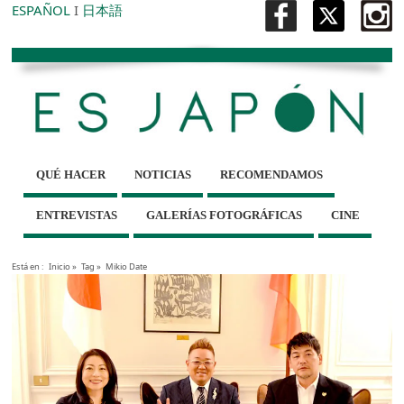
ESPAÑOL
I
日本語
QUÉ HACER
NOTICIAS
RECOMENDAMOS
ENTREVISTAS
GALERÍAS FOTOGRÁFICAS
CINE
Está en :
Inicio
»
Tag »
Mikio Date