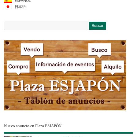
ESPAÑOL
日本語
Nuevo anuncio en Plaza ESJAPÓN