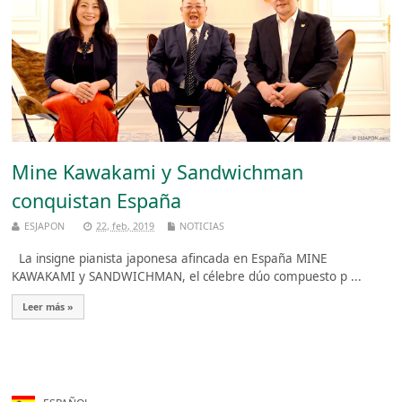
Mine Kawakami y Sandwichman
conquistan España
ESJAPON
22, feb, 2019
NOTICIAS
La insigne pianista japonesa afincada en España MINE
KAWAKAMI y SANDWICHMAN, el célebre dúo compuesto p ...
Leer más »