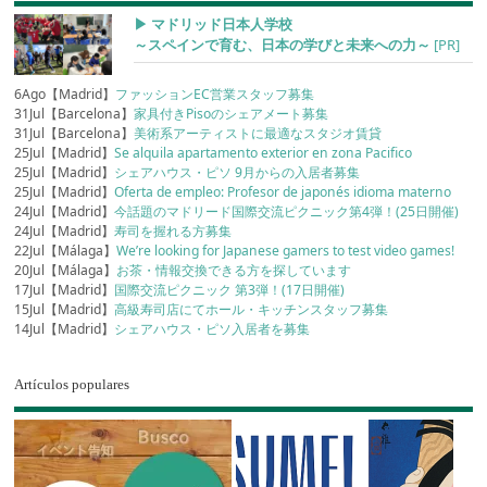
▶︎ マドリッド日本人学校
～スペインで育む、日本の学びと未来への力～
[PR]
6Ago【Madrid】
ファッションEC営業スタッフ募集
31Jul【Barcelona】
家具付きPisoのシェアメート募集
31Jul【Barcelona】
美術系アーティストに最適なスタジオ賃貸
25Jul【Madrid】
Se alquila apartamento exterior en zona Pacifico
25Jul【Madrid】
シェアハウス・ピソ 9月からの入居者募集
25Jul【Madrid】
Oferta de empleo: Profesor de japonés idioma materno
24Jul【Madrid】
今話題のマドリード国際交流ピクニック第4弾！(25日開催)
24Jul【Madrid】
寿司を握れる方募集
22Jul【Málaga】
We’re looking for Japanese gamers to test video games!
20Jul【Málaga】
お茶・情報交換できる方を探しています
17Jul【Madrid】
国際交流ピクニック 第3弾！(17日開催)
15Jul【Madrid】
高級寿司店にてホール・キッチンスタッフ募集
14Jul【Madrid】
シェアハウス・ピソ入居者を募集
Artículos populares