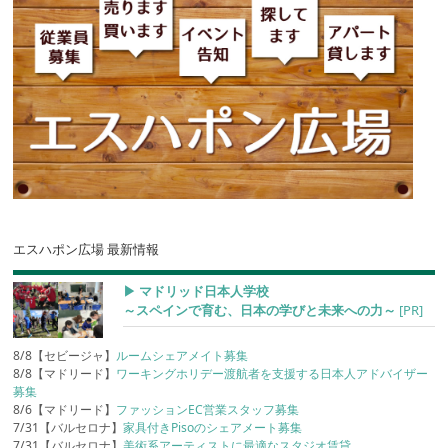
エスハポン広場 最新情報
▶︎ マドリッド日本人学校
～スペインで育む、日本の学びと未来への力～
[PR]
8/8【セビージャ】
ルームシェアメイト募集
8/8【マドリード】
ワーキングホリデー渡航者を支援する日本人アドバイザー
募集
8/6【マドリード】
ファッションEC営業スタッフ募集
7/31【バルセロナ】
家具付きPisoのシェアメート募集
7/31【バルセロナ】
美術系アーティストに最適なスタジオ賃貸