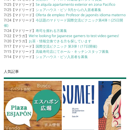
7/25【マドリード】
Se alquila apartamento exterior en zona Pacifico
7/25【マドリード】
シェアハウス・ピソ 9月からの入居者募集
7/25【マドリード】
Oferta de empleo: Profesor de japonés idioma materno
7/24【マドリード】
今話題のマドリード国際交流ピクニック第4弾！(25日開
催)
7/24【マドリード】
寿司を握れる方募集
7/22【マラガ】
We’re looking for Japanese gamers to test video games!
7/20【マラガ】
お茶・情報交換できる方を探しています
7/17【マドリード】
国際交流ピクニック 第3弾！(17日開催)
7/15【マドリード】
高級寿司店にてホール・キッチンスタッフ募集
7/14【マドリード】
シェアハウス・ピソ入居者を募集
人気記事