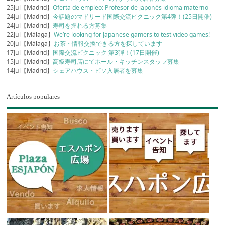
25Jul【Madrid】
Oferta de empleo: Profesor de japonés idioma materno
24Jul【Madrid】
今話題のマドリード国際交流ピクニック第4弾！(25日開催)
24Jul【Madrid】
寿司を握れる方募集
22Jul【Málaga】
We’re looking for Japanese gamers to test video games!
20Jul【Málaga】
お茶・情報交換できる方を探しています
17Jul【Madrid】
国際交流ピクニック 第3弾！(17日開催)
15Jul【Madrid】
高級寿司店にてホール・キッチンスタッフ募集
14Jul【Madrid】
シェアハウス・ピソ入居者を募集
Artículos populares