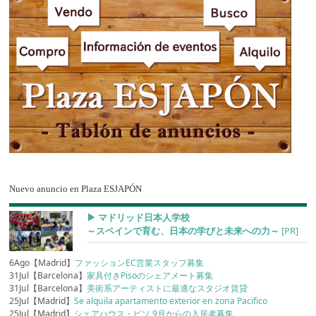
Nuevo anuncio en Plaza ESJAPÓN
▶︎ マドリッド日本人学校
～スペインで育む、日本の学びと未来への力～
[PR]
6Ago【Madrid】
ファッションEC営業スタッフ募集
31Jul【Barcelona】
家具付きPisoのシェアメート募集
31Jul【Barcelona】
美術系アーティストに最適なスタジオ賃貸
25Jul【Madrid】
Se alquila apartamento exterior en zona Pacifico
25Jul【Madrid】
シェアハウス・ピソ 9月からの入居者募集