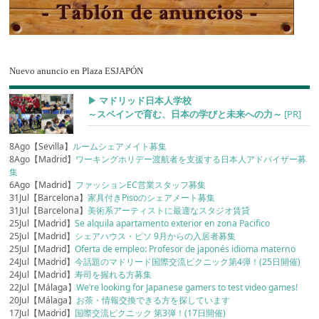
Nuevo anuncio en Plaza ESJAPÓN
▶︎ マドリッド日本人学校
～スペインで育む、日本の学びと未来への力～
[PR]
8Ago【Sevilla】
ルームシェアメイト募集
8Ago【Madrid】
ワーキングホリデー渡航者を支援する日本人アドバイザー募
集
6Ago【Madrid】
ファッションEC営業スタッフ募集
31Jul【Barcelona】
家具付きPisoのシェアメート募集
31Jul【Barcelona】
美術系アーティストに最適なスタジオ賃貸
25Jul【Madrid】
Se alquila apartamento exterior en zona Pacifico
25Jul【Madrid】
シェアハウス・ピソ 9月からの入居者募集
25Jul【Madrid】
Oferta de empleo: Profesor de japonés idioma materno
24Jul【Madrid】
今話題のマドリード国際交流ピクニック第4弾！(25日開催)
24Jul【Madrid】
寿司を握れる方募集
22Jul【Málaga】
We’re looking for Japanese gamers to test video games!
20Jul【Málaga】
お茶・情報交換できる方を探しています
17Jul【Madrid】
国際交流ピクニック 第3弾！(17日開催)