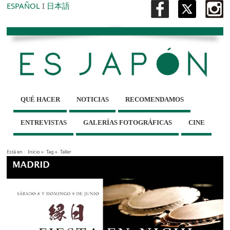
ESPAÑOL
I
日本語
QUÉ HACER
NOTICIAS
RECOMENDAMOS
ENTREVISTAS
GALERÍAS FOTOGRÁFICAS
CINE
Está en :
Inicio
»
Tag »
Taller