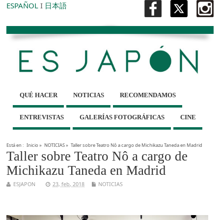
ESPAÑOL
I
日本語
QUÉ HACER
NOTICIAS
RECOMENDAMOS
ENTREVISTAS
GALERÍAS FOTOGRÁFICAS
CINE
Está en :
Inicio
»
NOTICIAS
»
Taller sobre Teatro Nô a cargo de Michikazu Taneda en Madrid
Taller sobre Teatro Nô a cargo de
Michikazu Taneda en Madrid
ESJAPON
23, feb, 2018
NOTICIAS