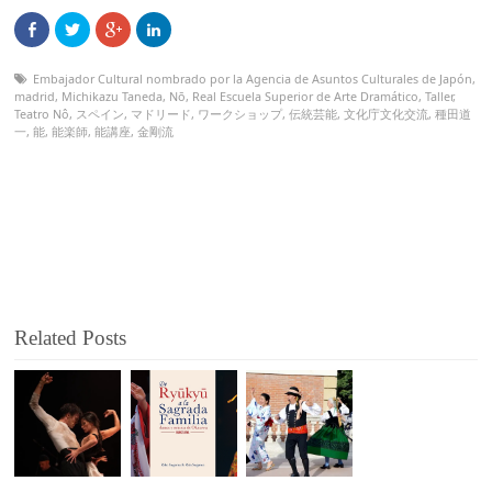
Embajador Cultural nombrado por la Agencia de Asuntos Culturales de Japón
,
madrid
,
Michikazu Taneda
,
Nō
,
Real Escuela Superior de Arte Dramático
,
Taller
,
Teatro Nô
,
スペイン
,
マドリード
,
ワークショップ
,
伝統芸能
,
文化庁文化交流
,
種田道
一
,
能
,
能楽師
,
能講座
,
金剛流
Related Posts