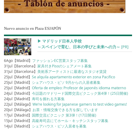
Nuevo anuncio en Plaza ESJAPÓN
▶︎ マドリッド日本人学校
～スペインで育む、日本の学びと未来への力～
[PR]
6Ago【Madrid】
ファッションEC営業スタッフ募集
31Jul【Barcelona】
家具付きPisoのシェアメート募集
31Jul【Barcelona】
美術系アーティストに最適なスタジオ賃貸
25Jul【Madrid】
Se alquila apartamento exterior en zona Pacifico
25Jul【Madrid】
シェアハウス・ピソ 9月からの入居者募集
25Jul【Madrid】
Oferta de empleo: Profesor de japonés idioma materno
24Jul【Madrid】
今話題のマドリード国際交流ピクニック第4弾！(25日開催)
24Jul【Madrid】
寿司を握れる方募集
22Jul【Málaga】
We’re looking for Japanese gamers to test video games!
20Jul【Málaga】
お茶・情報交換できる方を探しています
17Jul【Madrid】
国際交流ピクニック 第3弾！(17日開催)
15Jul【Madrid】
高級寿司店にてホール・キッチンスタッフ募集
14Jul【Madrid】
シェアハウス・ピソ入居者を募集