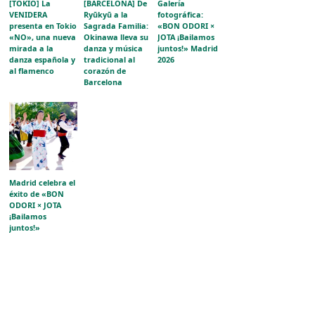
[TOKIO] La
[BARCELONA] De
Galería
VENIDERA
Ryūkyū a la
fotográfica:
presenta en Tokio
Sagrada Familia:
«BON ODORI ×
«NO», una nueva
Okinawa lleva su
JOTA ¡Bailamos
mirada a la
danza y música
juntos!» Madrid
danza española y
tradicional al
2026
al flamenco
corazón de
Barcelona
Madrid celebra el
éxito de «BON
ODORI × JOTA
¡Bailamos
juntos!»