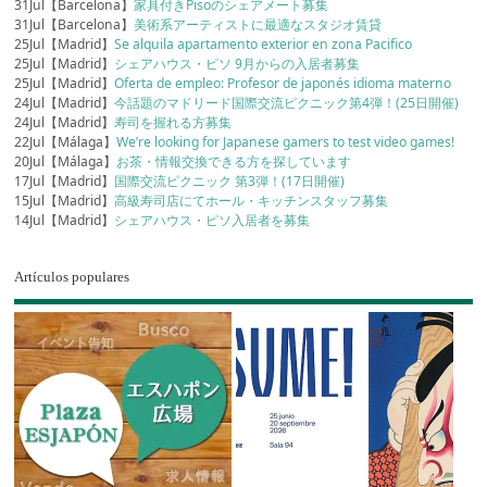
31Jul【Barcelona】
家具付きPisoのシェアメート募集
31Jul【Barcelona】
美術系アーティストに最適なスタジオ賃貸
25Jul【Madrid】
Se alquila apartamento exterior en zona Pacifico
25Jul【Madrid】
シェアハウス・ピソ 9月からの入居者募集
25Jul【Madrid】
Oferta de empleo: Profesor de japonés idioma materno
24Jul【Madrid】
今話題のマドリード国際交流ピクニック第4弾！(25日開催)
24Jul【Madrid】
寿司を握れる方募集
22Jul【Málaga】
We’re looking for Japanese gamers to test video games!
20Jul【Málaga】
お茶・情報交換できる方を探しています
17Jul【Madrid】
国際交流ピクニック 第3弾！(17日開催)
15Jul【Madrid】
高級寿司店にてホール・キッチンスタッフ募集
14Jul【Madrid】
シェアハウス・ピソ入居者を募集
Artículos populares