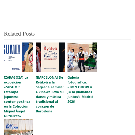
Related Posts
[ZARAGOZA] La
[BARCELONA] De
Galería
exposición
Ryūkyū a la
fotográfica:
«SUSUME!
Sagrada Familia:
«BON ODORI ×
Estampa
Okinawa lleva su
JOTA ¡Bailamos
japonesa
danza y música
juntos!» Madrid
contemporánea
tradicional al
2026
en la Colección
corazón de
Miguel Ángel
Barcelona
Gutiérrez»
acerca la
evolución del
grabado japonés