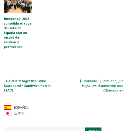
al público
aragonés
Iberkanpai 2026
consolida el auge
del sake en
España con un
récord de
asistencia
profesional
«
Galería fotográfica: Mine
【Finalizado】[Barcelona] Jun
Kawakami × Sandwichman in
Hayakawa Bandoneón tour
SPAIN
@Barcelona
»
ESPAÑOL
日本語