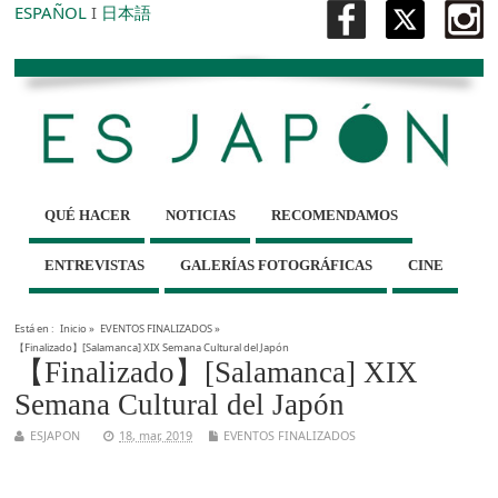
ESPAÑOL
I
日本語
QUÉ HACER
NOTICIAS
RECOMENDAMOS
ENTREVISTAS
GALERÍAS FOTOGRÁFICAS
CINE
Está en :
Inicio
»
EVENTOS FINALIZADOS
»
【Finalizado】[Salamanca] XIX Semana Cultural del Japón
【Finalizado】[Salamanca] XIX
Semana Cultural del Japón
ESJAPON
18, mar, 2019
EVENTOS FINALIZADOS