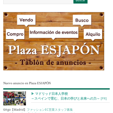
Nuevo anuncio en Plaza ESJAPÓN
▶︎ マドリッド日本人学校
～スペインで育む、日本の学びと未来への力～
[PR]
6Ago【Madrid】
ファッションEC営業スタッフ募集