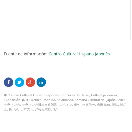
Fuente de información:
Centro Cultural Hispano-Japonés
Centro Cultural Hispano-Japonés
,
Concurso de Haiku
,
Cultura japonesa
,
Exposición
,
JNTO
,
Kenichi Yoshida
,
Salamanca
,
Semana Cultural del Japón
,
Taller
,
サラマンカ
,
サラマンカ日本文化週間
,
スペイン
,
俳句
,
吉田健一
,
吉田兄弟
,
墨絵
,
展示
会
,
折り紙
,
日本文化
,
津軽三味線
,
習字