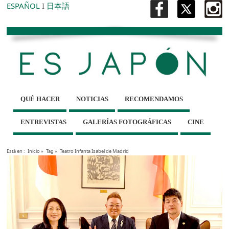
ESPAÑOL
I
日本語
QUÉ HACER
NOTICIAS
RECOMENDAMOS
ENTREVISTAS
GALERÍAS FOTOGRÁFICAS
CINE
Está en :
Inicio
»
Tag »
Teatro Infanta Isabel de Madrid