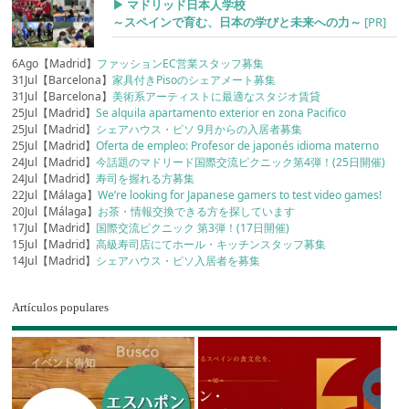
▶︎ マドリッド日本人学校
～スペインで育む、日本の学びと未来への力～
[PR]
6Ago【Madrid】
ファッションEC営業スタッフ募集
31Jul【Barcelona】
家具付きPisoのシェアメート募集
31Jul【Barcelona】
美術系アーティストに最適なスタジオ賃貸
25Jul【Madrid】
Se alquila apartamento exterior en zona Pacifico
25Jul【Madrid】
シェアハウス・ピソ 9月からの入居者募集
25Jul【Madrid】
Oferta de empleo: Profesor de japonés idioma materno
24Jul【Madrid】
今話題のマドリード国際交流ピクニック第4弾！(25日開催)
24Jul【Madrid】
寿司を握れる方募集
22Jul【Málaga】
We’re looking for Japanese gamers to test video games!
20Jul【Málaga】
お茶・情報交換できる方を探しています
17Jul【Madrid】
国際交流ピクニック 第3弾！(17日開催)
15Jul【Madrid】
高級寿司店にてホール・キッチンスタッフ募集
14Jul【Madrid】
シェアハウス・ピソ入居者を募集
Artículos populares