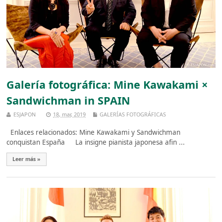
Galería fotográfica: Mine Kawakami ×
Sandwichman in SPAIN
ESJAPON
18, mar, 2019
GALERÍAS FOTOGRÁFICAS
Enlaces relacionados: Mine Kawakami y Sandwichman
conquistan España La insigne pianista japonesa afin ...
Leer más »