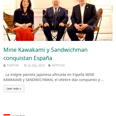
Mine Kawakami y Sandwichman
conquistan España
ESJAPON
22, feb, 2019
NOTICIAS
La insigne pianista japonesa afincada en España MINE
KAWAKAMI y SANDWICHMAN, el célebre dúo compuesto p ...
Leer más »