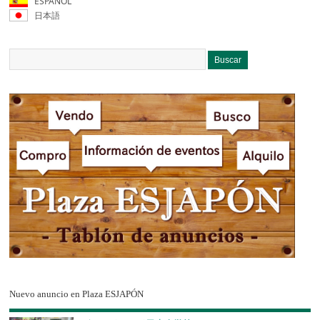
ESPAÑOL
日本語
Nuevo anuncio en Plaza ESJAPÓN