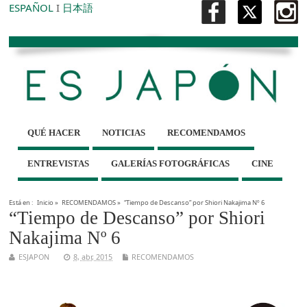
ESPAÑOL
I
日本語
QUÉ HACER
NOTICIAS
RECOMENDAMOS
ENTREVISTAS
GALERÍAS FOTOGRÁFICAS
CINE
Está en :
Inicio
»
RECOMENDAMOS
»
“Tiempo de Descanso” por Shiori Nakajima Nº 6
“Tiempo de Descanso” por Shiori
Nakajima Nº 6
ESJAPON
8, abr, 2015
RECOMENDAMOS