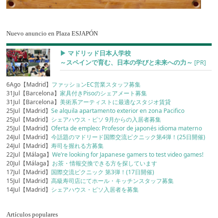
Nuevo anuncio en Plaza ESJAPÓN
▶︎ マドリッド日本人学校
～スペインで育む、日本の学びと未来への力～
[PR]
6Ago【Madrid】
ファッションEC営業スタッフ募集
31Jul【Barcelona】
家具付きPisoのシェアメート募集
31Jul【Barcelona】
美術系アーティストに最適なスタジオ賃貸
25Jul【Madrid】
Se alquila apartamento exterior en zona Pacifico
25Jul【Madrid】
シェアハウス・ピソ 9月からの入居者募集
25Jul【Madrid】
Oferta de empleo: Profesor de japonés idioma materno
24Jul【Madrid】
今話題のマドリード国際交流ピクニック第4弾！(25日開催)
24Jul【Madrid】
寿司を握れる方募集
22Jul【Málaga】
We’re looking for Japanese gamers to test video games!
20Jul【Málaga】
お茶・情報交換できる方を探しています
17Jul【Madrid】
国際交流ピクニック 第3弾！(17日開催)
15Jul【Madrid】
高級寿司店にてホール・キッチンスタッフ募集
14Jul【Madrid】
シェアハウス・ピソ入居者を募集
Artículos populares