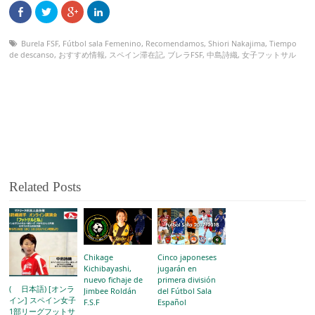
Burela FSF
,
Fútbol sala Femenino
,
Recomendamos
,
Shiori Nakajima
,
Tiempo
de descanso
,
おすすめ情報
,
スペイン滞在記
,
ブレラFSF
,
中島詩織
,
女子フットサル
Related Posts
Chikage
Cinco japoneses
Kichibayashi,
jugarán en
nuevo fichaje de
primera división
( 日本語) [オンラ
Jimbee Roldán
del Fútbol Sala
イン] スペイン女子
F.S.F
Español
1部リーグフットサ