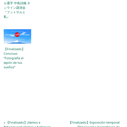
ル選手 中島詩織 オ
ンライン講演会
『フットサルと
私』
【Finalizado】
Concruso
“Fotografía el
Japón de tus
sueños”
«
【Finalizado】¡Vamos a
【Finalizado】Exposición temporal
Nihonguear! ¡Vamos a hablar en
“Dinosaurios maravillosos de