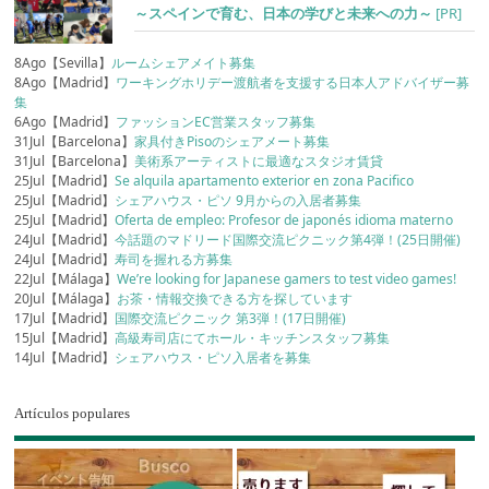
～スペインで育む、日本の学びと未来への力～
[PR]
8Ago【Sevilla】
ルームシェアメイト募集
8Ago【Madrid】
ワーキングホリデー渡航者を支援する日本人アドバイザー募
集
6Ago【Madrid】
ファッションEC営業スタッフ募集
31Jul【Barcelona】
家具付きPisoのシェアメート募集
31Jul【Barcelona】
美術系アーティストに最適なスタジオ賃貸
25Jul【Madrid】
Se alquila apartamento exterior en zona Pacifico
25Jul【Madrid】
シェアハウス・ピソ 9月からの入居者募集
25Jul【Madrid】
Oferta de empleo: Profesor de japonés idioma materno
24Jul【Madrid】
今話題のマドリード国際交流ピクニック第4弾！(25日開催)
24Jul【Madrid】
寿司を握れる方募集
22Jul【Málaga】
We’re looking for Japanese gamers to test video games!
20Jul【Málaga】
お茶・情報交換できる方を探しています
17Jul【Madrid】
国際交流ピクニック 第3弾！(17日開催)
15Jul【Madrid】
高級寿司店にてホール・キッチンスタッフ募集
14Jul【Madrid】
シェアハウス・ピソ入居者を募集
Artículos populares