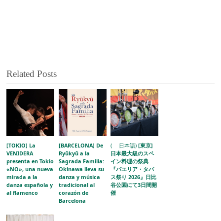
Related Posts
[TOKIO] La
[BARCELONA] De
( 日本語)
[東京]
VENIDERA
Ryūkyū a la
日本最大級のスペ
presenta en Tokio
Sagrada Familia:
イン料理の祭典
«NO», una nueva
Okinawa lleva su
『パエリア・タパ
mirada a la
danza y música
ス祭り 2026』日比
danza española y
tradicional al
谷公園にて3日間開
al flamenco
corazón de
催
Barcelona