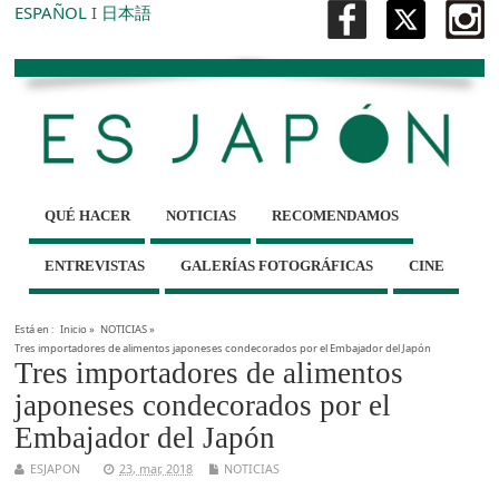
ESPAÑOL
I
日本語
QUÉ HACER
NOTICIAS
RECOMENDAMOS
ENTREVISTAS
GALERÍAS FOTOGRÁFICAS
CINE
Está en :
Inicio
»
NOTICIAS
»
Tres importadores de alimentos japoneses condecorados por el Embajador del Japón
Tres importadores de alimentos
japoneses condecorados por el
Embajador del Japón
ESJAPON
23, mar, 2018
NOTICIAS