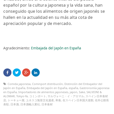
español por la cultura japonesa y la vida sana, han
conseguido que los alimentos de origen japonés se
hallen en la actualidad en su más alta cota de
apreciación popular y de mercado.
Agradecimiento:
Embajada del Japón en España
Comida japonesa
,
Cominport distribución
,
Distinción del Embajador del
Japón en España
,
Embajada del Japón en España
,
españa
,
Gastronomía japonesa
en España
,
Importadores de alimentos japoneses
,
japon
,
Sake
,
SALVIONI &
ALOMAR
,
Tokyo-Ya
,
コミンポート
,
サルヴォーニ・イ・アロマル
,
スペイン日本食材
店
,
トーキョー屋
,
ユネスコ無形文化遺産
,
和食
,
在スペイン日本国大使館
,
在外公館長
表彰
,
日本酒
,
日本酒輸入業社
,
日本食材