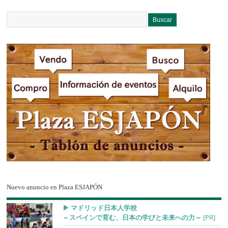
Nuevo anuncio en Plaza ESJAPÓN
▶︎ マドリッド日本人学校
～スペインで育む、日本の学びと未来への力～
[PR]