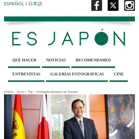
ESPAÑOL
I
日本語
QUÉ HACER
NOTICIAS
RECOMENDAMOS
ENTREVISTAS
GALERÍAS FOTOGRÁFICAS
CINE
Está en :
Inicio
»
Tag »
Embajada del Japón en España