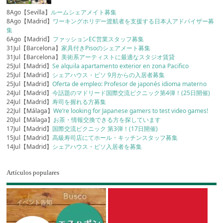
8Ago【Sevilla】
ルームシェアメイト募集
8Ago【Madrid】
ワーキングホリデー渡航者を支援する日本人アドバイザー募
集
6Ago【Madrid】
ファッションEC営業スタッフ募集
31Jul【Barcelona】
家具付きPisoのシェアメート募集
31Jul【Barcelona】
美術系アーティストに最適なスタジオ賃貸
25Jul【Madrid】
Se alquila apartamento exterior en zona Pacifico
25Jul【Madrid】
シェアハウス・ピソ 9月からの入居者募集
25Jul【Madrid】
Oferta de empleo: Profesor de japonés idioma materno
24Jul【Madrid】
今話題のマドリード国際交流ピクニック第4弾！(25日開催)
24Jul【Madrid】
寿司を握れる方募集
22Jul【Málaga】
We’re looking for Japanese gamers to test video games!
20Jul【Málaga】
お茶・情報交換できる方を探しています
17Jul【Madrid】
国際交流ピクニック 第3弾！(17日開催)
15Jul【Madrid】
高級寿司店にてホール・キッチンスタッフ募集
14Jul【Madrid】
シェアハウス・ピソ入居者を募集
Artículos populares