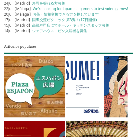
24Jul【Madrid】
寿司を握れる方募集
22Jul【Málaga】
We’re looking for Japanese gamers to test video games!
20Jul【Málaga】
お茶・情報交換できる方を探しています
17Jul【Madrid】
国際交流ピクニック 第3弾！(17日開催)
15Jul【Madrid】
高級寿司店にてホール・キッチンスタッフ募集
14Jul【Madrid】
シェアハウス・ピソ入居者を募集
Artículos populares