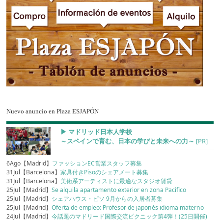
Nuevo anuncio en Plaza ESJAPÓN
▶︎ マドリッド日本人学校
～スペインで育む、日本の学びと未来への力～
[PR]
6Ago【Madrid】
ファッションEC営業スタッフ募集
31Jul【Barcelona】
家具付きPisoのシェアメート募集
31Jul【Barcelona】
美術系アーティストに最適なスタジオ賃貸
25Jul【Madrid】
Se alquila apartamento exterior en zona Pacifico
25Jul【Madrid】
シェアハウス・ピソ 9月からの入居者募集
25Jul【Madrid】
Oferta de empleo: Profesor de japonés idioma materno
24Jul【Madrid】
今話題のマドリード国際交流ピクニック第4弾！(25日開催)