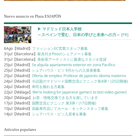
Nuevo anuncio en Plaza ESJAPÓN
▶︎ マドリッド日本人学校
～スペインで育む、日本の学びと未来への力～
[PR]
6Ago【Madrid】
ファッションEC営業スタッフ募集
31Jul【Barcelona】
家具付きPisoのシェアメート募集
31Jul【Barcelona】
美術系アーティストに最適なスタジオ賃貸
25Jul【Madrid】
Se alquila apartamento exterior en zona Pacifico
25Jul【Madrid】
シェアハウス・ピソ 9月からの入居者募集
25Jul【Madrid】
Oferta de empleo: Profesor de japonés idioma materno
24Jul【Madrid】
今話題のマドリード国際交流ピクニック第4弾！(25日開催)
24Jul【Madrid】
寿司を握れる方募集
22Jul【Málaga】
We’re looking for Japanese gamers to test video games!
20Jul【Málaga】
お茶・情報交換できる方を探しています
17Jul【Madrid】
国際交流ピクニック 第3弾！(17日開催)
15Jul【Madrid】
高級寿司店にてホール・キッチンスタッフ募集
14Jul【Madrid】
シェアハウス・ピソ入居者を募集
Artículos populares