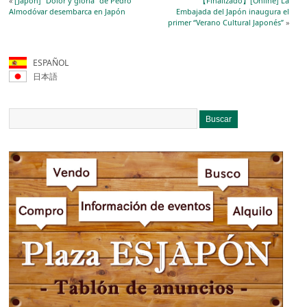
«
[Japón] “Dolor y gloria” de Pedro
【Finalizado】[Online] La
Almodóvar desembarca en Japón
Embajada del Japón inaugura el
primer “Verano Cultural Japonés”
»
ESPAÑOL
日本語