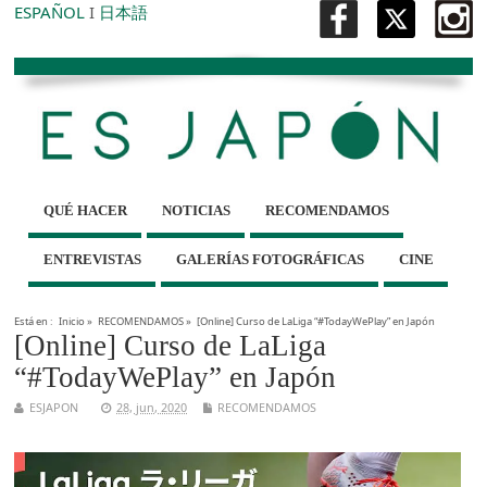
ESPAÑOL
I
日本語
QUÉ HACER
NOTICIAS
RECOMENDAMOS
ENTREVISTAS
GALERÍAS FOTOGRÁFICAS
CINE
Está en :
Inicio
»
RECOMENDAMOS
»
[Online] Curso de LaLiga “#TodayWePlay” en Japón
[Online] Curso de LaLiga
“#TodayWePlay” en Japón
ESJAPON
28, jun, 2020
RECOMENDAMOS