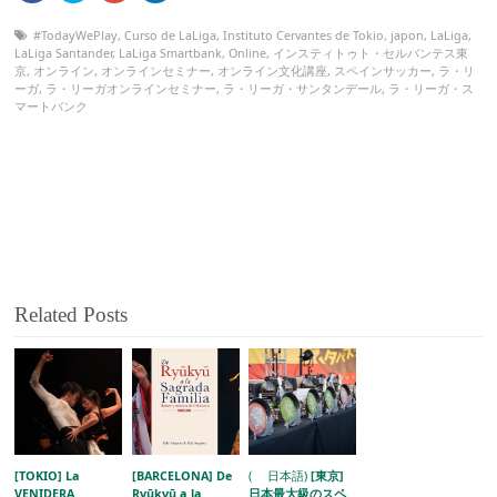
#TodayWePlay
,
Curso de LaLiga
,
Instituto Cervantes de Tokio
,
japon
,
LaLiga
,
LaLiga Santander
,
LaLiga Smartbank
,
Online
,
インスティトゥト・セルバンテス東
京
,
オンライン
,
オンラインセミナー
,
オンライン文化講座
,
スペインサッカー
,
ラ・リ
ーガ
,
ラ・リーガオンラインセミナー
,
ラ・リーガ・サンタンデール
,
ラ・リーガ・ス
マートバンク
Related Posts
[TOKIO] La
[BARCELONA] De
( 日本語)
[東京]
VENIDERA
Ryūkyū a la
日本最大級のスペ