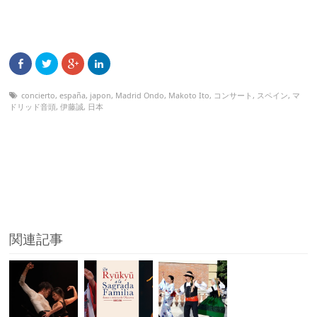
concierto
,
españa
,
japon
,
Madrid Ondo
,
Makoto Ito
,
コンサート
,
スペイン
,
マ
ドリッド音頭
,
伊藤誠
,
日本
関連記事