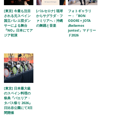
[東京] 今最も注目
[バルセロナ] 琉球
フォトギャラリ
される元スペイン
からサグラダ・フ
ー：「BON
国立バレエ団ダン
ァミリアへ：沖縄
ODORI × JOTA
サーによる舞台
の舞踊と音楽
¡Bailamos
『NO』日本にてア
juntos!」マドリー
ジア初演
ド2026
[東京] 日本最大級
のスペイン料理の
祭典『パエリア・
タパス祭り 2026』
日比谷公園にて3日
間開催