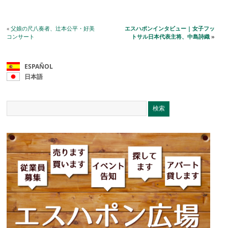
«
父娘の尺八奏者、辻本公平・好美
エスハポンインタビュー | 女子フッ
コンサート
トサル日本代表主将、中島詩織
»
ESPAÑOL
日本語