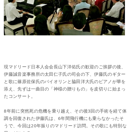
現マドリード日本人会会長山下洋佑氏の歓迎のご挨拶の後、
伊藤誠音楽事務所の太田仁子氏の司会の下、伊藤氏のギター
と歌に篠原佐保氏のバイオリンと脇田洋大氏のピアノが華を
添え、先ずは一曲目の「神様の贈りもの」を皮切りに始まっ
たコンサート。
8年前に突然死の危機を乗り越え、その後3回の手術を経て体
調を回復された伊藤氏は、6年間飛行機にも乗らなかったそ
うで、今回は20年振りのマドリード訪問。その歌にも特別な