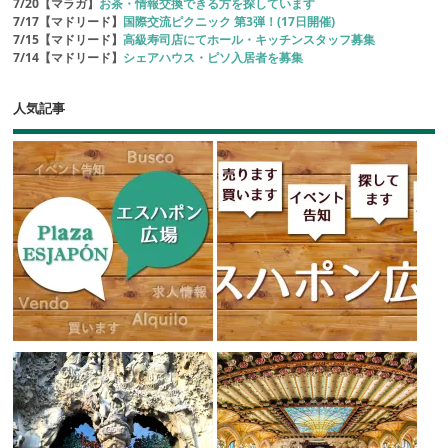
7/20【マラガ】
お茶・情報交換できる方を探しています
7/17【マドリード】
国際交流ピクニック 第3弾！(17日開催)
7/15【マドリード】
高級寿司店にてホール・キッチンスタッフ募集
7/14【マドリード】
シェアハウス・ピソ入居者を募集
人気記事