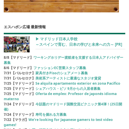
エスハポン広場 最新情報
▶︎ マドリッド日本人学校
～スペインで育む、日本の学びと未来への力～
[PR]
8/8【マドリード】
ワーキングホリデー渡航者を支援する日本人アドバイザー
募集
8/6【マドリード】
ファッションEC営業スタッフ募集
7/31【バルセロナ】
家具付きPisoのシェアメート募集
7/31【バルセロナ】
美術系アーティストに最適なスタジオ賃貸
7/25【マドリード】
Se alquila apartamento exterior en zona Pacifico
7/25【マドリード】
シェアハウス・ピソ 9月からの入居者募集
7/25【マドリード】
Oferta de empleo: Profesor de japonés idioma
materno
7/24【マドリード】
今話題のマドリード国際交流ピクニック第4弾！(25日開
催)
7/24【マドリード】
寿司を握れる方募集
7/22【マラガ】
We’re looking for Japanese gamers to test video
games!