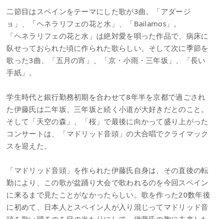
二節目はスペインをテーマにした歌が3曲。「アダージ
ョ」、「ヘネラリフェの花と水」、「Bailamos」。
「ヘネラリフェの花と水」は絶対愛を唄った作品で、病床に
臥せっておられた頃に作られた歌らしい。そして次に季節を
歌った3曲、「五月の宵」、「京・小雨・三年坂」、「長い
手紙」。
学生時代と銀行勤務初期を合わせて8年半を京都で過ごされ
た伊藤氏は二年坂、三年坂と続く小道が大好きだとのこと。
そして「天空の森」、「桜」で最後に向かって盛り上がった
コンサートは、「マドリッド音頭」の大合唱でクライマック
スを迎えた。
「マドリッド音頭」を作られた伊藤氏自身は、その直後の転
勤により、この歌が盆踊り大会で歌われるのを今回スペイン
に来るまで見たことがなかったらしい。歌を作った20数年後
に初めて、日本人とスペイン人が入り混じってマドリッド音