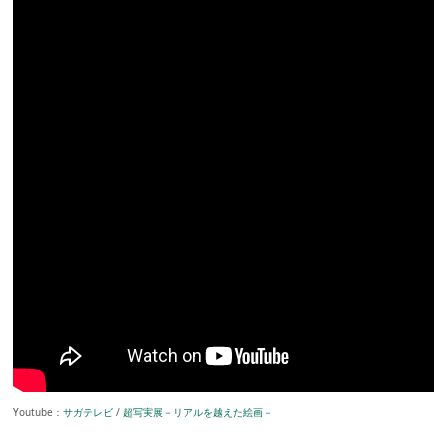
Youtube：
サガテレビ
/
超写実展－リアルを越えた絵画－