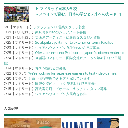
▶︎ マドリッド日本人学校
～スペインで育む、日本の学びと未来への力～
[PR]
8/6【マドリード】
ファッションEC営業スタッフ募集
7/31【バルセロナ】
家具付きPisoのシェアメート募集
7/31【バルセロナ】
美術系アーティストに最適なスタジオ賃貸
7/25【マドリード】
Se alquila apartamento exterior en zona Pacifico
7/25【マドリード】
シェアハウス・ピソ 9月からの入居者募集
7/25【マドリード】
Oferta de empleo: Profesor de japonés idioma materno
7/24【マドリード】
今話題のマドリード国際交流ピクニック第4弾！(25日開
催)
7/24【マドリード】
寿司を握れる方募集
7/22【マラガ】
We’re looking for Japanese gamers to test video games!
7/20【マラガ】
お茶・情報交換できる方を探しています
7/17【マドリード】
国際交流ピクニック 第3弾！(17日開催)
7/15【マドリード】
高級寿司店にてホール・キッチンスタッフ募集
7/14【マドリード】
シェアハウス・ピソ入居者を募集
人気記事