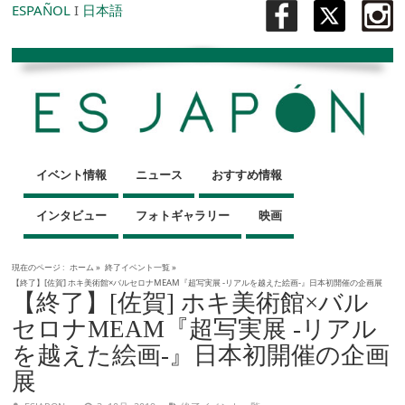
ESPAÑOL
I
日本語
イベント情報
ニュース
おすすめ情報
インタビュー
フォトギャラリー
映画
現在のページ :
ホーム
»
終了イベント一覧
»
【終了】[佐賀] ホキ美術館×バルセロナMEAM『超写実展 -リアルを越えた絵画-』日本初開催の企画展
【終了】[佐賀] ホキ美術館×バル
セロナMEAM『超写実展 -リアル
を越えた絵画-』日本初開催の企画
展