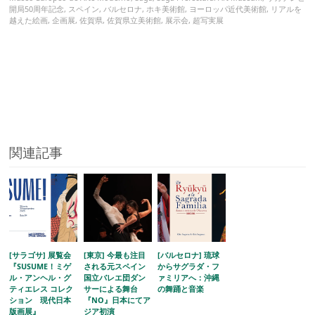
開局50周年記念
,
スペイン
,
バルセロナ
,
ホキ美術館
,
ヨーロッパ近代美術館
,
リアルを
越えた絵画
,
企画展
,
佐賀県
,
佐賀県立美術館
,
展示会
,
超写実展
関連記事
[サラゴサ] 展覧会
[東京] 今最も注目
[バルセロナ] 琉球
『SUSUME！ミゲ
される元スペイン
からサグラダ・フ
ル・アンヘル・グ
国立バレエ団ダン
ァミリアへ：沖縄
ティエレス コレク
サーによる舞台
の舞踊と音楽
ション 現代日本
『NO』日本にてア
版画展』
ジア初演