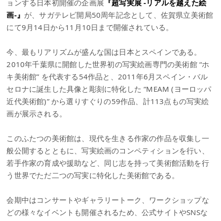
ョンする日本初開催の企画展
『超写実展 -リアルを越えた絵
画-』
が、サガテレビ開局50周年記念として、佐賀県立美術館
にて9月14日から11月10日まで開催されている。
今、最もリアリズムが盛んな国は日本とスペインである。
2010年千葉県に開館した世界初の写実絵画専門の美術館 “ホ
キ美術館” を代表する54作品と、2011年6月スペイン・バル
セロナに誕生した具像と彫刻に特化した “MEAM (ヨーロッパ
近代美術館)” から選りすぐりの59作品、計113点もの写実絵
画が展示される。
このふたつの美術館は、現代を生きる作家の作品を収集し一
般公開するとともに、写実絵画のコンペティションを行い、
若手作家の育成や援助など、同じ志を持って美術館活動を行
う世界でただ二つの写実に特化した美術館である。
会期中はコンサートやギャラリートーク、ワークショップな
どの様々なイベントも開催されるため、公式サイトやSNSな