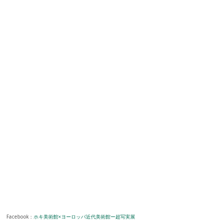
Facebook：
ホキ美術館×ヨーロッパ近代美術館ー超写実展