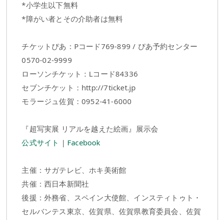
*小学生以下無料
*障がい者とその介助者は無料
チケットぴあ：Pコード769-899 / ぴあ予約センター
0570-02-9999
ローソンチケット：Lコード84336
セブンチケット：http://7ticket.jp
モラージュ佐賀：0952-41-6000
『超写実展 リアルを越えた絵画』展示会
公式サイト
|
Facebook
主催：サガテレビ、ホキ美術館
共催：西日本新聞社
後援：外務省、スペイン大使館、インスティトゥト・
セルバンテス東京、佐賀県、佐賀県教育委員会、佐賀