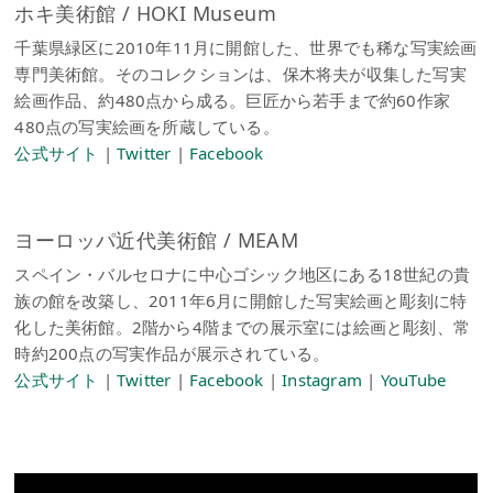
ホキ美術館 / HOKI Museum
千葉県緑区に2010年11月に開館した、世界でも稀な写実絵画
専門美術館。そのコレクションは、保木将夫が収集した写実
絵画作品、約480点から成る。巨匠から若手まで約60作家
480点の写実絵画を所蔵している。
公式サイト
|
Twitter
|
Facebook
ヨーロッパ近代美術館 / MEAM
スペイン・バルセロナに中心ゴシック地区にある18世紀の貴
族の館を改築し、2011年6月に開館した写実絵画と彫刻に特
化した美術館。2階から4階までの展示室には絵画と彫刻、常
時約200点の写実作品が展示されている。
公式サイト
|
Twitter
|
Facebook
|
Instagram
|
YouTube