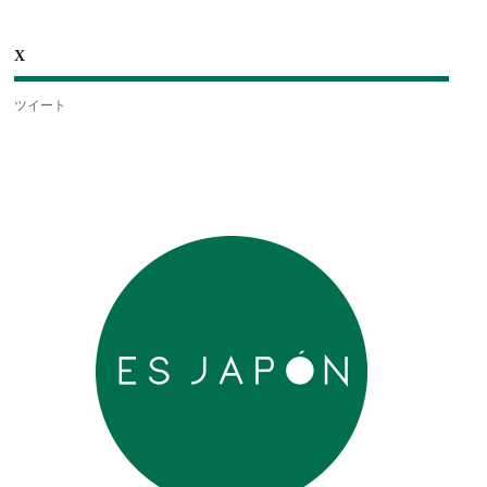
X
ツイート