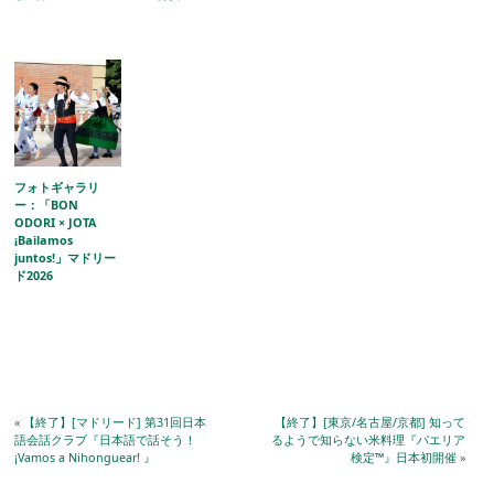
フォトギャラリ
ー：「BON
ODORI × JOTA
¡Bailamos
juntos!」マドリー
ド2026
«
【終了】[マドリード] 第31回日本
【終了】[東京/名古屋/京都] 知って
語会話クラブ『日本語で話そう！
るようで知らない米料理『パエリア
¡Vamos a Nihonguear! 』
検定™️』日本初開催
»