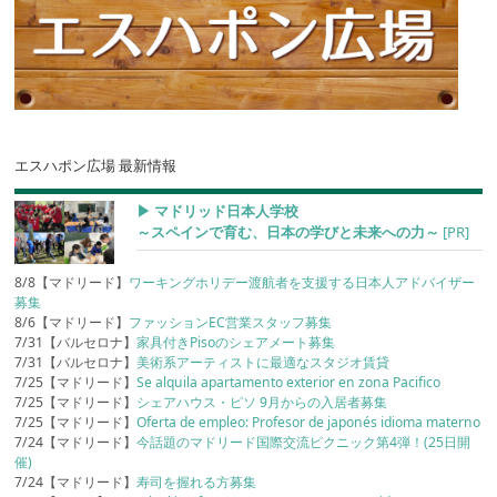
エスハポン広場 最新情報
▶︎ マドリッド日本人学校
～スペインで育む、日本の学びと未来への力～
[PR]
8/8【マドリード】
ワーキングホリデー渡航者を支援する日本人アドバイザー
募集
8/6【マドリード】
ファッションEC営業スタッフ募集
7/31【バルセロナ】
家具付きPisoのシェアメート募集
7/31【バルセロナ】
美術系アーティストに最適なスタジオ賃貸
7/25【マドリード】
Se alquila apartamento exterior en zona Pacifico
7/25【マドリード】
シェアハウス・ピソ 9月からの入居者募集
7/25【マドリード】
Oferta de empleo: Profesor de japonés idioma materno
7/24【マドリード】
今話題のマドリード国際交流ピクニック第4弾！(25日開
催)
7/24【マドリード】
寿司を握れる方募集