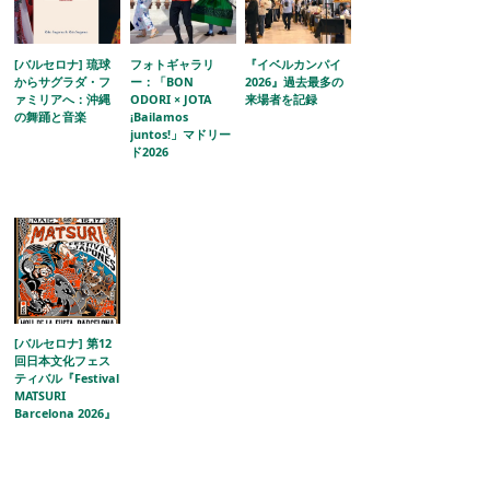
[バルセロナ] 琉球
フォトギャラリ
『イベルカンパイ
からサグラダ・フ
ー：「BON
2026』過去最多の
ァミリアへ：沖縄
ODORI × JOTA
来場者を記録
の舞踊と音楽
¡Bailamos
juntos!」マドリー
ド2026
[バルセロナ] 第12
回日本文化フェス
ティバル『Festival
MATSURI
Barcelona 2026』