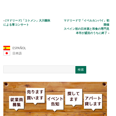
«
[マドリード]「コトメン」大川義秋
マドリードで「イベルカンパイ」初
による箏コンサート
開催
スペイン初の日本酒と和食の専門見
本市が盛況のうちに終了
»
ESPAÑOL
日本語