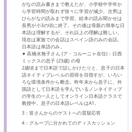
がなの読み書きまで教えたが、小学校中学年か
ら学習時間が取れず徐々に学習が減少。次男は
ひらがなの読みまで学習。絵本の読み聞かせは
長男が小3の頃に終了。その後は母親の簡単な日
本語は理解するが、それ以上の理解は難しい。
現在は家族での会話はスペイン語のみの会話。
日本語は単語のみ。
⚫︎ 高橋水無子さん (ア・コルーニャ在住)：日西
ミックスの息子 (23歳) の母
2歳頃まで日本語で話しかけたりと、息子の日本
語ネイティブレベルの習得を目指すが、いろい
ろな環境条件から断念。昨年末から息子に、外
国語として日本語を学んでいるノンネイティブ
の学生の一人としてオンライン日本語クラスで
教授中。息子の日本語レベルはA1。
3：皆さんからのゲストへの質疑応答
4：グループに分かれてのディスカッション