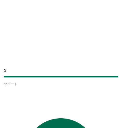
X
ツイート