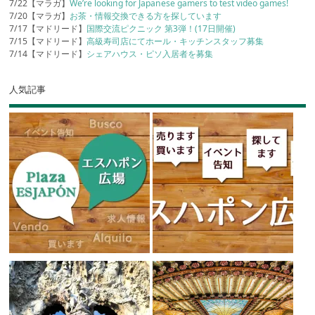
7/22【マラガ】
We’re looking for Japanese gamers to test video games!
7/20【マラガ】
お茶・情報交換できる方を探しています
7/17【マドリード】
国際交流ピクニック 第3弾！(17日開催)
7/15【マドリード】
高級寿司店にてホール・キッチンスタッフ募集
7/14【マドリード】
シェアハウス・ピソ入居者を募集
人気記事